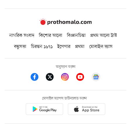
নাগরিক সংবাদ
কিশোর আলো
বিজ্ঞানচিন্তা
প্রথম আলো ট্রাস্ট
বন্ধুসভা
চিরন্তন ১৯৭১
ইপেপার
প্রথমা
মোবাইল ভ্যাস
অনুসরণ করুন
মোবাইল অ্যাপস ডাউনলোড করুন