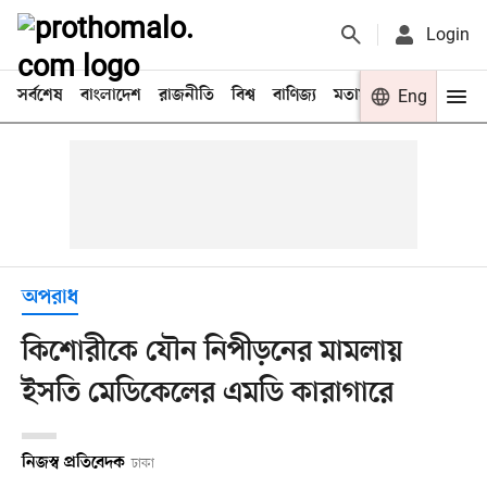
Login
সর্বশেষ
বাংলাদেশ
রাজনীতি
বিশ্ব
বাণিজ্য
মতামত
খেলা
Eng
বিনো
অপরাধ
কিশোরীকে যৌন নিপীড়নের মামলায়
ইসতি মেডিকেলের এমডি কারাগারে
নিজস্ব প্রতিবেদক
ঢাকা