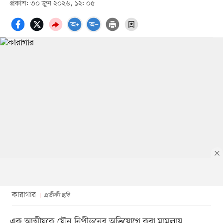
প্রকাশ: ৩০ জুন ২০২৬, ১২: ০৫
কারাগার
প্রতীকী ছবি
এক আত্মীয়কে যৌন নিপীড়নের অভিযোগে করা মামলায়