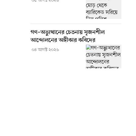
০৫ আগস্ট ২০২৬
গণ–অভ্যুত্থানের চেতনায় সৃজনশীল
আন্দোলনের অঙ্গীকার কবিদের
০৪ আগস্ট ২০২৬