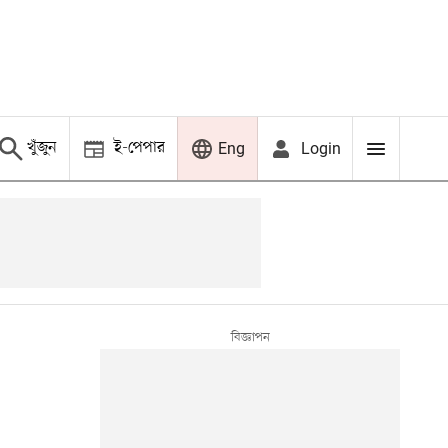
খুঁজুন
ই-পেপার
Login
Eng