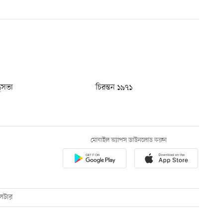
ধুসভা
চিরন্তন ১৯৭১
মোবাইল অ্যাপস ডাউনলোড করুন
েটার