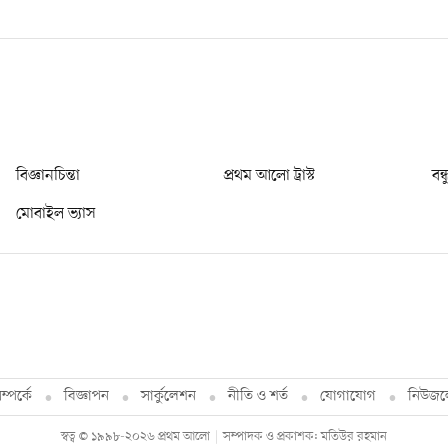
বিজ্ঞানচিন্তা
প্রথম আলো ট্রাস্ট
বন্
মোবাইল ভ্যাস
্পর্কে
বিজ্ঞাপন
সার্কুলেশন
নীতি ও শর্ত
যোগাযোগ
নিউজল
স্বত্ব © ১৯৯৮-২০২৬ প্রথম আলো
সম্পাদক ও প্রকাশক: মতিউর রহমান