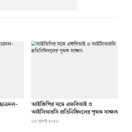
ছাত্রদল–
আইজিপির সঙ্গে এফবিআই ও
আইসিআরসি প্রতিনিধিদলের পৃথক সাক্ষাৎ
০৩ আগস্ট ২০২৬