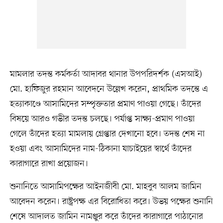
মামলার তদন্ত কর্মকর্তা আদাবর থানার উপপরিদর্শক (এসআই)
মো. হাফিজুর রহমান আবেদনে উল্লেখ করেন, প্রাথমিক তদন্তে এ
হত্যাকাণ্ডে আসামিদের সম্পৃক্ততার প্রমাণ পাওয়া গেছে। তাঁদের
বিষয়ে আরও গভীর তদন্ত চলছে। পর্যাপ্ত সাক্ষ্য-প্রমাণ পাওয়া
গেলে তাঁদের হত্যা মামলায় গ্রেপ্তার দেখানো হবে। তদন্ত শেষ না
হওয়া এবং আসামিদের নাম-ঠিকানা যাচাইয়ের স্বার্থে তাঁদের
কারাগারে রাখা প্রয়োজন।
শুনানিতে আসামিপক্ষের আইনজীবী মো. মাহবুব আলম জামিন
আবেদন করেন। রাষ্ট্রপক্ষ এর বিরোধিতা করে। উভয় পক্ষের শুনানি
শেষে আদালত জামিন নামঞ্জুর করে তাঁদের কারাগারে পাঠানোর