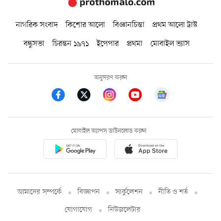
নাগরিক সংবাদ
কিশোর আলো
বিজ্ঞানচিন্তা
প্রথম আলো ট্রাস্ট
বন্ধুসভা
চিরন্তন ১৯৭১
ইপেপার
প্রথমা
মোবাইল ভ্যাস
অনুসরণ করুন
মোবাইল অ্যাপস ডাউনলোড করুন
আমাদের সম্পর্কে
বিজ্ঞাপন
সার্কুলেশন
নীতি ও শর্ত
যোগাযোগ
নিউজলেটার