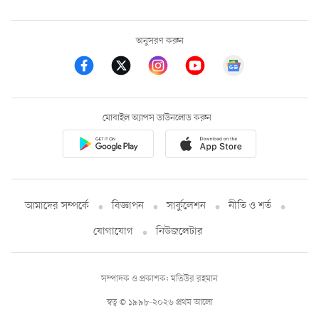
অনুসরণ করুন
মোবাইল অ্যাপস ডাউনলোড করুন
আমাদের সম্পর্কে
বিজ্ঞাপন
সার্কুলেশন
নীতি ও শর্ত
যোগাযোগ
নিউজলেটার
সম্পাদক ও প্রকাশক: মতিউর রহমান
স্বত্ব © ১৯৯৮-২০২৬ প্রথম আলো