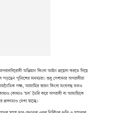
্তার, অপরাধবিরোধী অভিযান কিংবা আইন প্রয়োগ করতে গিয়ে
ুখে পড়ছেন পুলিশের সদস্যরা। শুধু পেশাদার অপরাধীরা
্ন রাজনৈতিক পক্ষ, আসামির স্বজন কিংবা সংঘবদ্ধ দলও
কোথাও কোথাও ‘মব’ তৈরি করে অপরাধী বা আসামিকে
 প্রবণতাও দেখা যাচ্ছে।
যুত্থানের সময় ছাত্র-জনতার ওপর নির্বিচার গুলি ও হামলার