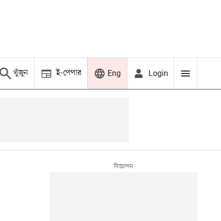
খুঁজুন
ই-পেপার
Login
Eng