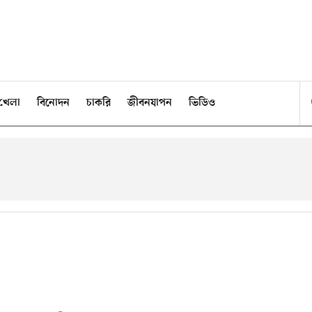
খেলা
বিনোদন
চাকরি
জীবনযাপন
ভিডিও