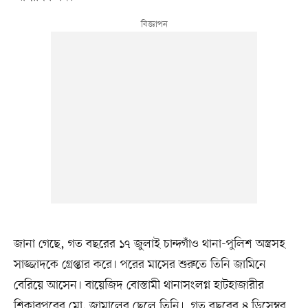
জানা গেছে, গত বছরের ১৭ জুলাই চান্দগাঁও থানা-পুলিশ অস্ত্রসহ
সাজ্জাদকে গ্রেপ্তার করে। পরের মাসের শুরুতে তিনি জামিনে
বেরিয়ে আসেন। বায়েজিদ বোস্তামী থানাসংলগ্ন হাটহাজারীর
শিকারপুরের মো. জামালের ছেলে তিনি। গত বছরের ৪ ডিসেম্বর