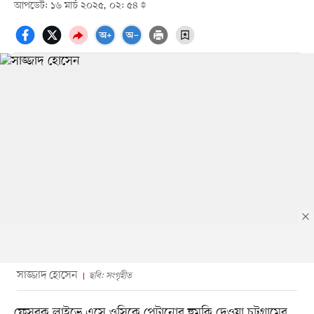
আপডেট: ১৬ মার্চ ২০২৫, ০২: ৫৪
সাজ্জাদ হোসেন
ছবি: সংগৃহীত
ফেসবুক লাইভে এসে ওসিকে পেটানোর হুমকি দেওয়া চট্টগ্রামের