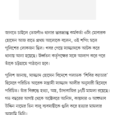
জানতে চাইলে তেজগাঁও থানার ভারপ্রাপ্ত কর্মকর্তা ওসি মোবারক
হোসেন আজ রাতে প্রথম আলোকে বলেন, ওই শপিং মলে
পুলিশের লোকজন ছিল। খবর পেয়ে সাজ্জাদকে আটক করে
থানায় আনা হয়েছে। ঊর্ধ্বতন কর্তৃপক্ষের সঙ্গে আলাপ করে পরে
তাঁকে চট্টগ্রামে পাঠানো হবে।
পুলিশ জানায়, সাজ্জাদ হোসেন বিদেশে পলাতক ‘শিবির ক্যাডার’
হিসেবে পরিচিত আরেক সন্ত্রাসী সাজ্জাদ আলীর অনুসারী হিসেবে
পরিচিত। তাঁর বিরুদ্ধে হত্যা, অস্ত্র, চাঁদাবাজির ১৭টি মামলা রয়েছে।
গত বছরের আগস্ট থেকে অক্টোবরে আনিস, কায়সার ও আফতাব
উদ্দিন নামের তিন বালু ব্যবসায়ীকে গুলি করে হত্যার মামলার
আসামি তিনি।