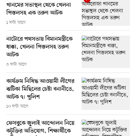
খানমের সভাস্থল থেকে খেলনা
পিস্তলসহ এক তরুণ আটক
১ ঘণ্টা আগে
নাটোরে পথসভায় বিমানমন্ত্রীকে
ধাক্কা, খেলনা পিস্তলসহ তরুণ
আটক
৩ ঘণ্টা আগে
কার্যক্রম নিষিদ্ধ আওয়ামী লীগের
ঝটিকা মিছিলের চেষ্টা বনানীতে,
আটক ৭: পুলিশ
১০ ঘণ্টা আগে
ফেসবুকে জুলাই আন্দোলন নিয়ে
কটূক্তির অভিযোগ, শিক্ষার্থীকে