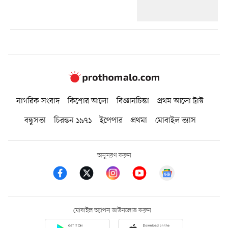
নাগরিক সংবাদ
কিশোর আলো
বিজ্ঞানচিন্তা
প্রথম আলো ট্রাস্ট
বন্ধুসভা
চিরন্তন ১৯৭১
ইপেপার
প্রথমা
মোবাইল ভ্যাস
অনুসরণ করুন
মোবাইল অ্যাপস ডাউনলোড করুন