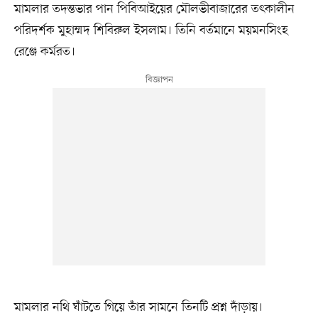
মামলার তদন্তভার পান পিবিআইয়ের মৌলভীবাজারের তৎকালীন
পরিদর্শক মুহাম্মদ শিবিরুল ইসলাম। তিনি বর্তমানে ময়মনসিংহ
রেঞ্জে কর্মরত।
মামলার নথি ঘাঁটতে গিয়ে তাঁর সামনে তিনটি প্রশ্ন দাঁড়ায়।