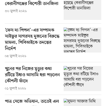
কেরানীগঞ্জের কিশোরী তানজিলা
৩০ জুলাই ২০২৬
‘ফেস দ্য পিপল’–এর সম্পাদক
সাইফুর সাগরসহ দুজনের বিরুদ্ধে
মামলা, পিবিআইকে তদন্তের
নির্দেশ
০৫ জুলাই ২০২৬
খুনের পর নিজের মৃত্যুর কথা
রটিয়ে উধাও আসামি ধরা পড়লেন
কৌশলী ফাঁদে
০১ জুলাই ২০২৬
পাত্র সেজে অভিযান, তাতেই এল