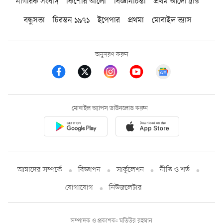
নাগরিক সংবাদ
কিশোর আলো
বিজ্ঞানচিন্তা
প্রথম আলো ট্রাস্ট
বন্ধুসভা
চিরন্তন ১৯৭১
ইপেপার
প্রথমা
মোবাইল ভ্যাস
অনুসরণ করুন
মোবাইল অ্যাপস ডাউনলোড করুন
আমাদের সম্পর্কে
বিজ্ঞাপন
সার্কুলেশন
নীতি ও শর্ত
যোগাযোগ
নিউজলেটার
সম্পাদক ও প্রকাশক: মতিউর রহমান