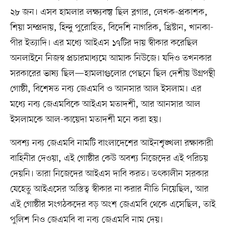
২৮ জন। এসব হামলার লক্ষ্যবস্তু ছিল ব্লগার, লেখক-প্রকাশক,
শিয়া সম্প্রদায়, হিন্দু পুরোহিত, বিদেশি নাগরিক, খ্রিষ্টান, খানকা-
পীর ইত্যাদি। এর মধ্যে আইএস ১৭টির দায় স্বীকার করেছিল
অনলাইনে নিজস্ব প্রচারমাধ্যমে আমাক নিউজে। যদিও তখনকার
সরকারের ভাষ্য ছিল—হামলাগুলোর পেছনে ছিল দেশীয় উগ্রপন্থী
গোষ্ঠী, বিশেষত নব্য জেএমবি ও আনসার আল ইসলাম। এর
মধ্যে নব্য জেএমবিকে আইএস মতাদর্শী, আর আনসার আল
ইসলামকে আল-কায়েদা মতাদর্শী মনে করা হয়।
অবশ্য নব্য জেএমবি নামটি বাংলাদেশের আইনশৃঙ্খলা রক্ষাকারী
বাহিনীর দেওয়া, এই গোষ্ঠীর কেউ অবশ্য নিজেদের এই পরিচয়
দেয়নি। তারা নিজেদের আইএস দাবি করত। তৎকালীন সরকার
যেহেতু আইএসের অস্তিত্ব স্বীকার না করার নীতি নিয়েছিল, আর
এই গোষ্ঠীর সংগঠকদের বড় অংশ জেএমবি থেকে এসেছিল, তাই
পুলিশ নিও জেএমবি বা নব্য জেএমবি নাম দেয়।