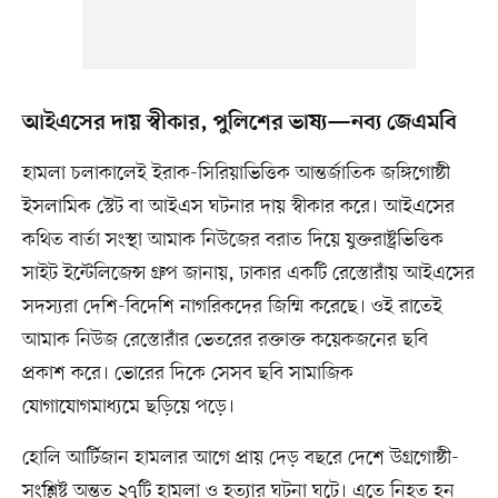
আইএসের দায় স্বীকার, পুলিশের ভাষ্য—নব্য জেএমবি
হামলা চলাকালেই ইরাক-সিরিয়াভিত্তিক আন্তর্জাতিক জঙ্গিগোষ্ঠী
ইসলামিক স্টেট বা আইএস ঘটনার দায় স্বীকার করে। আইএসের
কথিত বার্তা সংস্থা আমাক নিউজের বরাত দিয়ে যুক্তরাষ্ট্রভিত্তিক
সাইট ইন্টেলিজেন্স গ্রুপ জানায়, ঢাকার একটি রেস্তোরাঁয় আইএসের
সদস্যরা দেশি-বিদেশি নাগরিকদের জিম্মি করেছে। ওই রাতেই
আমাক নিউজ রেস্তোরাঁর ভেতরের রক্তাক্ত কয়েকজনের ছবি
প্রকাশ করে। ভোরের দিকে সেসব ছবি সামাজিক
যোগাযোগমাধ্যমে ছড়িয়ে পড়ে।
হোলি আর্টিজান হামলার আগে প্রায় দেড় বছরে দেশে উগ্রগোষ্ঠী-
সংশ্লিষ্ট অন্তত ২৭টি হামলা ও হত্যার ঘটনা ঘটে। এতে নিহত হন