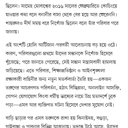
ছিলেন। সামেহ মোবাশ্বের ২০১৬ সালের ফেব্রুয়ারিতে কোচিংয়ে
যাওয়ার কথা বলে বনানীর বাসা থেকে বের হয়ে আর ফেরেননি।
খায়রুলও দীর্ঘ সময় ধরে নিখোঁজ ছিলেন বলে তাঁর পরিবার পরে
জানায়।
এই অংশটি হোলি আর্টিজান-পরবর্তী আলোচনায় বড় হয়ে ওঠে।
কারণ, পরিবারগুলো প্রথমে তাঁদের সন্তানকে নিখোঁজ হিসেবে
খুঁজেছে; পরে জানতে পেরেছে, সেই সন্তান সন্ত্রাসবাদী হামলায়
জড়িয়েছে। এতে পরিবার, শিক্ষাপ্রতিষ্ঠান ও আইনশৃঙ্খলা
রক্ষাকারী বাহিনীর জন্য নতুন সতর্কবার্তা তৈরি হয়—একজন
তরুণের আচরণগত পরিবর্তন, হঠাৎ বিচ্ছিন্নতা, অনলাইন আসক্তি,
গোপন যোগাযোগ কিংবা ধর্মীয় ভাষ্যের নামে উগ্র মতাদর্শে ঢুকে
পড়া—এসব আর ব্যক্তিগত ঘটনা হিসেবে দেখার সুযোগ নেই।
বাড়ি ছাড়ার পর এসব তরুণকে রাখা হয় ঝিনাইদহ, বগুড়া,
গাইবান্ধা ও পাবনার বিভিন্ন আস্তানায়। তদন্তে উঠে আসে, তাঁদের