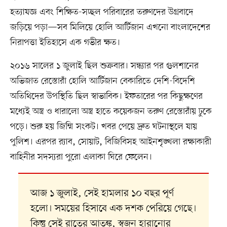
হত্যাযজ্ঞ এবং শিক্ষিত-সচ্ছল পরিবারের তরুণদের উগ্রবাদে
জড়িয়ে পড়া—সব মিলিয়ে হোলি আর্টিজান এখনো বাংলাদেশের
নিরাপত্তা ইতিহাসে এক গভীর ক্ষত।
২০১৬ সালের ১ জুলাই ছিল শুক্রবার। সন্ধ্যার পর গুলশানের
অভিজাত রেস্তোরাঁ হোলি আর্টিজান বেকারিতে দেশি-বিদেশি
অতিথিদের উপস্থিতি ছিল স্বাভাবিক। ইফতারের পর কিছুক্ষণের
মধ্যেই অস্ত্র ও ধারালো অস্ত্র হাতে কয়েকজন তরুণ রেস্তোরাঁয় ঢুকে
পড়ে। শুরু হয় জিম্মি সংকট। খবর পেয়ে দ্রুত ঘটনাস্থলে যায়
পুলিশ। এরপর র‍্যাব, সোয়াট, বিজিবিসহ আইনশৃঙ্খলা রক্ষাকারী
বাহিনীর সদস্যরা পুরো এলাকা ঘিরে ফেলেন।
আজ ১ জুলাই, সেই হামলার ১০ বছর পূর্ণ
হলো। সময়ের হিসাবে এক দশক পেরিয়ে গেছে।
কিন্তু সেই রাতের আতঙ্ক, স্বজন হারানোর