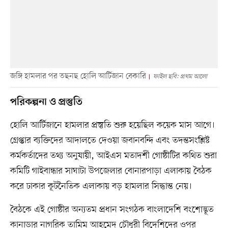
জঙ্গি হামলার পর তছনছ হোলি আর্টিজান বেকারি
ফাইল ছবি: প্রথম আলো
পরিকল্পনা ও প্রস্তুতি
হোলি আর্টিজানে হামলার প্রস্তুতি শুরু হয়েছিল কয়েক মাস আগে।
গ্রেপ্তার ব্যক্তিদের আদালতে দেওয়া জবানবন্দি এবং তদন্তসংশ্লিষ্ট
কর্মকর্তাদের তথ্য অনুযায়ী, আইএস মতাদর্শী গোষ্ঠীটির কথিত শুরা
কমিটি গাইবান্ধার সাঘাটা উপজেলার বোনারপাড়া এলাকায় বৈঠক
করে ঢাকার কূটনৈতিক এলাকায় বড় হামলার সিদ্ধান্ত নেয়।
বৈঠকে এই গোষ্ঠীর অন্যতম প্রধান সংগঠক বাংলাদেশি বংশোদ্ভূত
কানাডার নাগরিক তামিম আহমেদ চৌধুরী বিদেশিদের ওপর