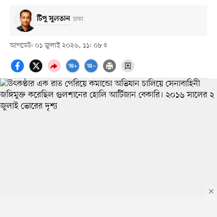
টিপু সুলতান
ঢাকা
আপডেট: ০১ জুলাই ২০২৬, ১১: ০৮