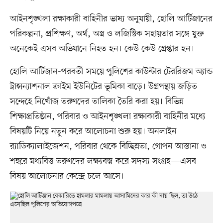
আইনশৃঙ্খলা রক্ষাকারী বাহিনীর ভাষ্য অনুযায়ী, হোলি আর্টিজানের
পরিকল্পনা, প্রশিক্ষণ, অর্থ, অস্ত্র ও লজিস্টিক সহায়তার সঙ্গে যুক্ত
অনেকেই এসব অভিযানে নিহত হন। কেউ কেউ গ্রেপ্তার হন।
হোলি আর্টিজান-পরবর্তী সময়ে পুলিশের কাউন্টার টেররিজম অ্যান্ড
ট্রান্সন্যাশনাল ক্রাইম ইউনিটের ভূমিকা বাড়ে। উগ্রপন্থায় জড়িত
সন্দেহে নিখোঁজ তরুণদের তালিকা তৈরি করা হয়। বিভিন্ন
শিক্ষাপ্রতিষ্ঠান, পরিবার ও আইনশৃঙ্খলা রক্ষাকারী বাহিনীর মধ্যে
বিষয়টি নিয়ে নতুন করে আলোচনা শুরু হয়। অনলাইন
র‍্যাডিক্যালাইজেশন, পরিবার থেকে বিচ্ছিন্নতা, গোপন আস্তানা ও
শহুরে মধ্যবিত্ত তরুণদের লক্ষ্যবস্তু করে সদস্য সংগ্রহ—এসব
বিষয় আলোচনার কেন্দ্রে চলে আসে।