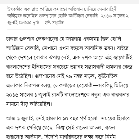
উৎকণ্ঠার এক রাত পেরিয়ে কমান্ডো অভিযান চালিয়ে সেনাবাহিনী
জঙ্গিমুক্ত করেছিল গুলশানের হোলি আর্টিজান বেকারি। ২০১৬ সালের ২
জুলাই ভোরের দৃশ্য
ছবি: সংগৃহীত
ঢাকার গুলশান লেকপাড়ের যে জায়গায় একসময় ছিল হোলি
আর্টিজান বেকারি, সেখানে এখন বহুতল আবাসিক ভবন। বাইরে
থেকে দেখলে বোঝার উপায় নেই, এক দশক আগে এই জায়গাটিই
বাংলাদেশের ইতিহাসের সবচেয়ে ভয়াবহ সন্ত্রাসবাদী হামলার কেন্দ্র
হয়ে উঠেছিল। গুলশানের সেই ৭৯ নম্বর সড়ক, কূটনৈতিক
এলাকার নিরাপত্তাবলয়, লেকপাড়ের রেস্তোরাঁ—সবকিছু মিলিয়ে
২০১৬ সালের ১ জুলাই রাতটি বাংলাদেশকে নতুন এক বাস্তবতার
সামনে দাঁড় করিয়েছিল।
আজ ১ জুলাই, সেই হামলার ১০ বছর পূর্ণ হলো। সময়ের হিসাবে
এক দশক পেরিয়ে গেছে। কিন্তু সেই রাতের আতঙ্ক, স্বজন
হারানোর আর্তনাদ, বিদেশি নাগরিকদের লক্ষ্য করে নির্মম