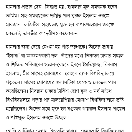
হামলার প্রস্তাব দেন। সিদ্ধান্ত হয়, হামলার মূল সমন্বয়ক হবেন
তামিম। সহ–সমন্বয়কের দায়িত্ব পান নুরুল ইসলাম ওরফে
মারজান। লজিস্টিক সহায়তায় যুক্ত হন বাশারুজ্জামান ওরফে
চকলেট, তানভীর কাদেরীসহ কয়েকজন।
হামলার জন্য বেছে নেওয়া হয় পাঁচ তরুণকে। তাঁদের ভাষায়
‘ইসাবা’ বা আক্রমণকারী দল। তাঁদের মধ্যে তিনজন ঢাকার সচ্ছল
ও শিক্ষিত পরিবারের সন্তান-রোহান ইবনে ইমতিয়াজ, নিবরাস
ইসলাম, মীর সামেহ মোবাশ্বের। রোহান ব্র্যাক বিশ্ববিদ্যালয়ে
পড়তেন। সামেহ মোবাশ্বের স্কলাসটিকা থেকে ও লেভেল পাস
করেছিলেন। নিবরাস ঢাকার টার্কিশ হোপ স্কুল ও নর্থ সাউথ
বিশ্ববিদ্যালয়ে পড়ার পর মালয়েশিয়ার মোনাশ বিশ্ববিদ্যালয়ে ভর্তি
হয়েছিলেন। তাঁদের সঙ্গে যুক্ত হন বগুড়ার খায়রুল ইসলাম পায়েল
ও শফিকুল ইসলাম ওরফে উজ্জ্বল।
হোলি আর্টিজান দেখায়, ইংরেজি মাধ্যম, বেসরকারি বিশ্ববিদ্যালয়,