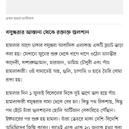
প্রথম আলো গ্রাফিকস
বসুন্ধরার আস্তানা থেকে রক্তাক্ত গুলশান
হামলার আগে ঢাকার বসুন্ধরা আবাসিক এলাকায় একটি ফ্ল্যাট ভাড়া
করা হয়। সেখানে জুনের শুরু থেকে ধাপে ধাপে ওঠেন তানভীর
কাদেরী, বাশারুজ্জামান, মারজান, তামিম চৌধুরী এবং পাঁচ
হামলাকারী। ওই বাসাতেই অস্ত্র, গুলি, চাপাতি ও হাতে তৈরি বোমা
রাখা হয়।
হামলার দিন ১ জুলাই বিকেলের দিকে দুই ভাগে ভাগ হয়ে পাঁচ
হামলাকারী বসুন্ধরার বাসা থেকে বের হন। কিছু পথ রিকশায়, কিছু
পথ হেঁটে তাঁরা গুলশানের হোলি আর্টিজান বেকারিতে পৌঁছান।
ইফতারের পর শুরু হয় হামলা। তাঁরা ভেতরে থাকা দেশি-বিদেশি
অতিথিদের জিম্মি করেন। রাতেই একে একে ২০ জনকে হত্যা করা