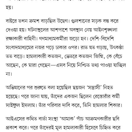
হয়।
বাইরে তখন ক্রমশ বাড়ছিল উদ্বেগ। গুলশানের সড়ক বন্ধ করে
দেওয়া হয়। ঘটনাস্থলের আশপাশে অবস্থান নেয় আইনশৃঙ্খলা
রক্ষাকারী বাহিনী। গণমাধ্যমকর্মীরা জড়ো হন। দেশি-বিদেশি
সংবাদমাধ্যমের নজর পড়ে ঢাকার ওপর। রাত যত গড়ায়, উৎকণ্ঠা
তত বাড়ে। হামলাকারী কতজন, ভেতরে কতজন জিম্মি, কে বেঁচে
আছেন, কে মারা গেছেন—এসব নিয়ে নিশ্চিত তথ্য পাওয়া যাচ্ছিল
না।
অভিযানের পর শুরুতে বলা হয়েছিল ছয়জন ‘সন্ত্রাসী’ নিহত
হয়েছে। পরে জানা যায়, তাঁদের একজন ছিলেন রেস্তোরাঁর কর্মী
সাইফুল ইসলাম। তাঁর পরিবার দাবি করে, তিনি হামলার শিকার।
আইএসের কথিত বার্তা সংস্থা ‘আমাক’ পাঁচ আক্রমণকারীর ছবি
প্রকাশ করে। পরে তাঁদেরই মূল হামলাকারী হিসেবে চিহ্নিত করে