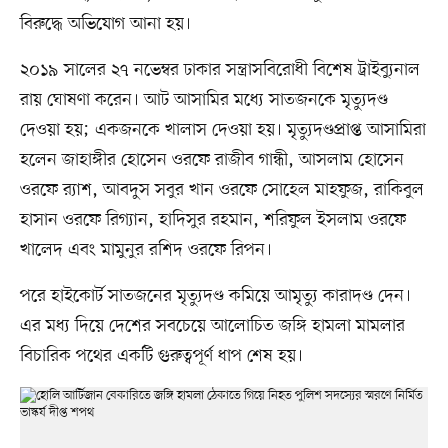
বিরুদ্ধে অভিযোগ আনা হয়।
২০১৯ সালের ২৭ নভেম্বর ঢাকার সন্ত্রাসবিরোধী বিশেষ ট্রাইব্যুনাল
রায় ঘোষণা করেন। আট আসামির মধ্যে সাতজনকে মৃত্যুদণ্ড
দেওয়া হয়; একজনকে খালাস দেওয়া হয়। মৃত্যুদণ্ডপ্রাপ্ত আসামিরা
হলেন জাহাঙ্গীর হোসেন ওরফে রাজীব গান্ধী, আসলাম হোসেন
ওরফে র‍্যাশ, আবদুস সবুর খান ওরফে সোহেল মাহফুজ, রাকিবুল
হাসান ওরফে রিগ্যান, হাদিসুর রহমান, শরিফুল ইসলাম ওরফে
খালেদ এবং মামুনুর রশিদ ওরফে রিপন।
পরে হাইকোর্ট সাতজনের মৃত্যুদণ্ড কমিয়ে আমৃত্যু কারাদণ্ড দেন।
এর মধ্য দিয়ে দেশের সবচেয়ে আলোচিত জঙ্গি হামলা মামলার
বিচারিক পথের একটি গুরুত্বপূর্ণ ধাপ শেষ হয়।