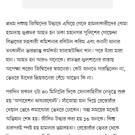
প্রথম দফায় জিম্মিদের উদ্ধারে এগিয়ে গেলে হামলাকারীদের বোমা
হামলায় গুরুতর আহত হন ঢাকা মহানগর পুলিশের গোয়েন্দা
বিভাগের সহকারী কমিশনার রবিউল করিম এবং বনানী থানার
তৎকালীন ভারপ্রাপ্ত কর্মকর্তা সালাহউদ্দিন খান। পরে তাঁরা মারা
যান। আহত হন আরও অনেকে। রাতভর গুলশানের রাস্তায়
অপেক্ষা করেন জিম্মিদের স্বজনেরা। কেউ জানতে পারছিলেন না,
ভেতরে তাঁদের প্রিয়জনেরা বেঁচে আছেন কি না।
পরদিন সকাল ৭টা ৪০ মিনিটের দিকে সেনাবাহিনীর নেতৃত্বে শুরু
হয় ‘অপারেশন থান্ডারবোল্ট’। সাঁজোয়া যান দিয়ে রেস্তোরাঁর
দেয়াল ভেঙে কমান্ডোরা ভেতরে ঢোকেন। অল্প সময়ের মধ্যেই
অভিযান শেষ হয়। জীবিত উদ্ধার করা হয় ১৩ জনকে। কিন্তু
তারপরই স্পষ্ট হয় হামলার ভয়াবহতা। রেস্তোরাঁর ভেতর থেকে