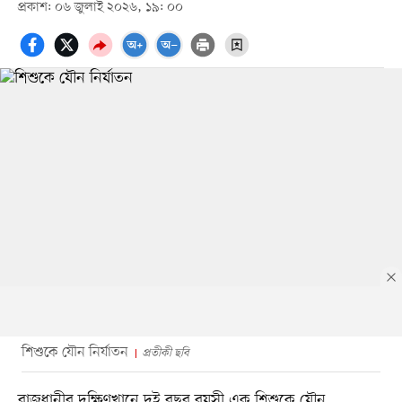
প্রকাশ: ০৬ জুলাই ২০২৬, ১৯: ০০
শিশুকে যৌন নির্যাতন
প্রতীকী ছবি
রাজধানীর দক্ষিণখানে দুই বছর বয়সী এক শিশুকে যৌন