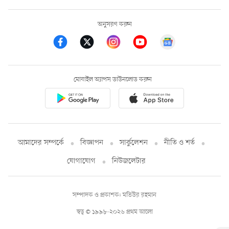
অনুসরণ করুন
মোবাইল অ্যাপস ডাউনলোড করুন
আমাদের সম্পর্কে
বিজ্ঞাপন
সার্কুলেশন
নীতি ও শর্ত
যোগাযোগ
নিউজলেটার
সম্পাদক ও প্রকাশক: মতিউর রহমান
স্বত্ব © ১৯৯৮-২০২৬ প্রথম আলো