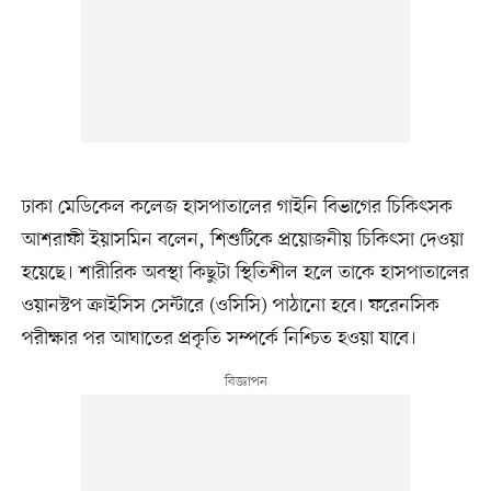
ঢাকা মেডিকেল কলেজ হাসপাতালের গাইনি বিভাগের চিকিৎসক
আশরাফী ইয়াসমিন বলেন, শিশুটিকে প্রয়োজনীয় চিকিৎসা দেওয়া
হয়েছে। শারীরিক অবস্থা কিছুটা স্থিতিশীল হলে তাকে হাসপাতালের
ওয়ানস্টপ ক্রাইসিস সেন্টারে (ওসিসি) পাঠানো হবে। ফরেনসিক
পরীক্ষার পর আঘাতের প্রকৃতি সম্পর্কে নিশ্চিত হওয়া যাবে।