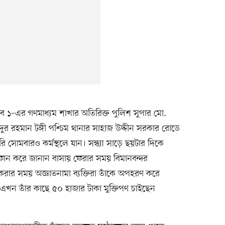
ব ১–এর গণমাধ্যম শাখার অতিরিক্ত পুলিশ সুপার মো.
 রহমান টঙ্গী পশ্চিম থানার সাহাজ উদ্দীন সরকার রোডে
ি সোমবারও কর্মস্থলে যান। সন্ধ্যা সাড়ে ছয়টার দিকে
ে ফোন করে জানান বাসায় ফেরার সময় বিমানবন্দর
করার সময় অজ্ঞাতনামা ব্যক্তিরা তাঁকে অপহরণ করে
খন তাঁর কাছে ৫০ হাজার টাকা মুক্তিপণ চাইছেন