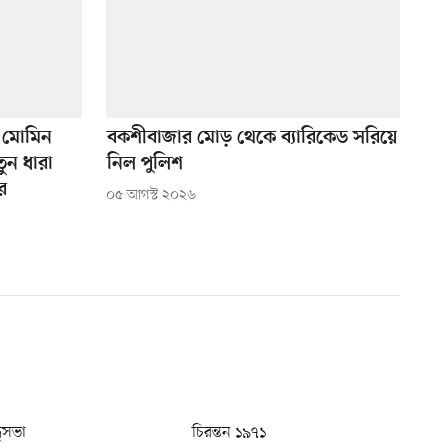
মোমিন
বকশীবাজার মোড় থেকে ব্যারিকেড সরিয়ে
ুন ধারা
নিল পুলিশ
ে
০৫ আগস্ট ২০২৬
ধুসভা
চিরন্তন ১৯৭১