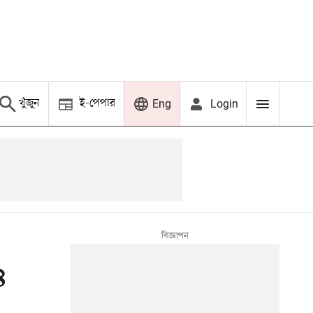
খুঁজুন
ই-পেপার
Login
Eng
৪