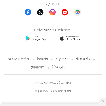
অনুসরণ করুন
মোবাইল অ্যাপস ডাউনলোড করুন
আমাদের সম্পর্কে
বিজ্ঞাপন
সার্কুলেশন
নীতি ও শর্ত
যোগাযোগ
নিউজলেটার
সম্পাদক ও প্রকাশক: মতিউর রহমান
স্বত্ব © ১৯৯৮-২০২৬ প্রথম আলো