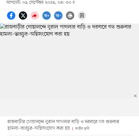
আপডেট: ০৯ সেপ্টেম্বর ২০২৫, ০৪: ৩০
রাজবাড়ীর গোয়ালন্দে নুরাল পাগলার বাড়ি ও দরবারে গত শুক্রবার
হামলা–ভাঙচুর–অগ্নিসংযোগ করা হয়
ফাইল ছবি