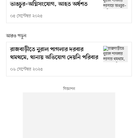
ভাঙচুর–অগ্নিসংযোগ, আহত অর্ধশত
০৫ সেপ্টেম্বর ২০২৫
আরও পড়ুন
রাজবাড়ীতে নুরাল পাগলার দরবার
থমথমে, থানায় অভিযোগ দেয়নি পরিবার
০৬ সেপ্টেম্বর ২০২৫