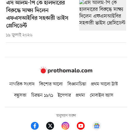
এস আলম-পি কে হালদারের
বিরুদ্ধে সাক্ষ্য দিলেন
এফএসআইবির সহকারী ভাইস
প্রেসিডেন্ট
১৯ জুলাই ২০২৬
নাগরিক সংবাদ
কিশোর আলো
বিজ্ঞানচিন্তা
প্রথম আলো ট্রাস্ট
বন্ধুসভা
চিরন্তন ১৯৭১
ইপেপার
প্রথমা
মোবাইল ভ্যাস
অনুসরণ করুন