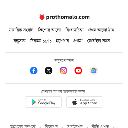
নাগরিক সংবাদ
কিশোর আলো
বিজ্ঞানচিন্তা
প্রথম আলো ট্রাস্ট
বন্ধুসভা
চিরন্তন ১৯৭১
ইপেপার
প্রথমা
মোবাইল ভ্যাস
অনুসরণ করুন
মোবাইল অ্যাপস ডাউনলোড করুন
আমাদের সম্পর্কে
বিজ্ঞাপন
সার্কুলেশন
নীতি ও শর্ত