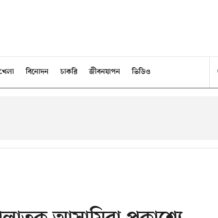
খেলা
বিনোদন
চাকরি
জীবনযাপন
ভিডিও