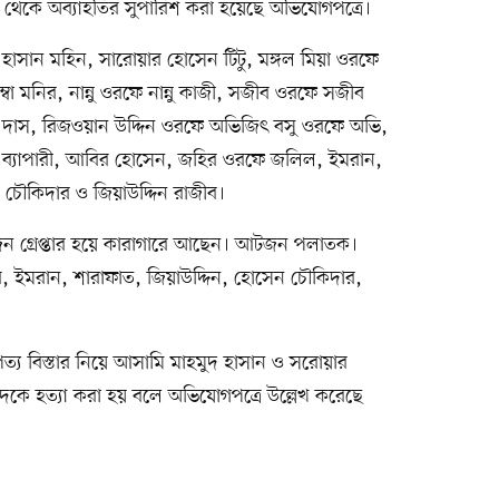
 থেকে অব্যাহতির সুপারিশ করা হয়েছে অভিযোগপত্রে।
হাসান মহিন, সারোয়ার হোসেন টিটু, মঙ্গল মিয়া ওরফে
 মনির, নান্নু ওরফে নান্নু কাজী, সজীব ওরফে সজীব
পু দাস, রিজওয়ান উদ্দিন ওরফে অভিজিৎ বসু ওরফে অভি,
 ব্যাপারী, আবির হোসেন, জহির ওরফে জলিল, ইমরান,
ৌকিদার ও জিয়াউদ্দিন রাজীব।
 জন গ্রেপ্তার হয়ে কারাগারে আছেন। আটজন পলাতক।
 ইমরান, শারাফাত, জিয়াউদ্দিন, হোসেন চৌকিদার,
পত্য বিস্তার নিয়ে আসামি মাহমুদ হাসান ও সরোয়ার
দকে হত্যা করা হয় বলে অভিযোগপত্রে উল্লেখ করেছে