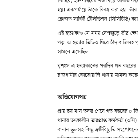
পিটিয়ে, ইট-পাথরের খণ্ড দিয়ে আঘাত করে
হয়। একপর্যায়ে তাঁকে বিবস্ত্র করা হয়। ত
ক্লোজড সার্কিট টেলিভিশন (সিসিটিভি) ক্য
এই হত্যাকাণ্ড সে সময় দেশজুড়ে তীব্র ক
পড়া এ হত্যার ভিডিও ঘিরে চাঁদাবাজিসহ
সামনে এসেছিল।
নৃশংস এ হত্যাকাণ্ডের পরদিন গত বছরের
রাজধানীর কোতোয়ালি থানায় মামলা কর
অভিযোগপত্র
প্রায় ছয় মাস তদন্ত শেষে গত বছরের ৮
থানার তৎকালীন ভারপ্রাপ্ত কর্মকর্তা (ওস
বানান ভুলসহ কিছু ত্রুটিবিচ্যুতি সংশোধন