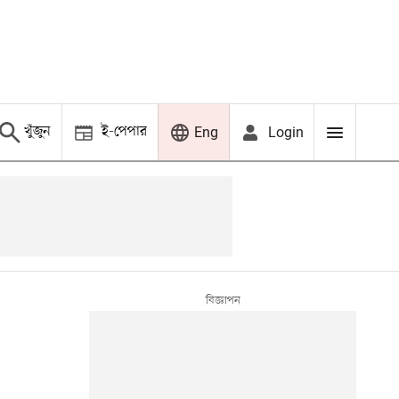
খুঁজুন
ই-পেপার
Login
Eng