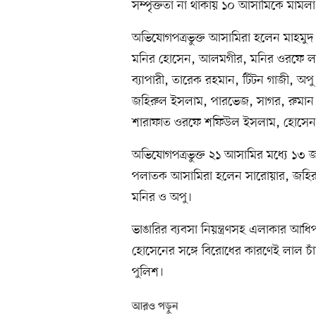
সম্পৃক্ততা না থাকায় ১০ আসামিকে মামলা
অভিযোগপত্রভুক্ত আসামিরা হলেন মাহমুদ 
মনির হোসেন, আলমগীর, মনির ওরফে লম্বা
ব্যাপারী, তারেক রহমান, টিটন গাজী, অ
জহিরুল ইসলাম, পারভেজ, সাগর, রুমান
শারাফাত ওরফে শফিউল ইসলাম, হোসেন চ
অভিযোগপত্রভুক্ত ২১ আসামির মধ্যে ১৩
পলাতক আসামিরা হলেন সারোয়ার, জহির,
মনির ও অপু।
ভাঙারির ব্যবসা নিয়ন্ত্রণসহ এলাকার আধি
হোসেনের সঙ্গে বিরোধের কারণেই লাল চাঁ
পুলিশ।
আরও পড়ুন