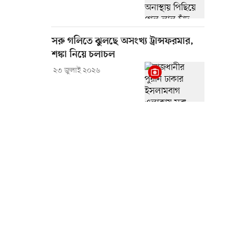
সরু গলিতে ঝুলছে অসংখ্য ট্রান্সফরমার,
শঙ্কা নিয়ে চলাচল
২৩ জুলাই ২০২৬