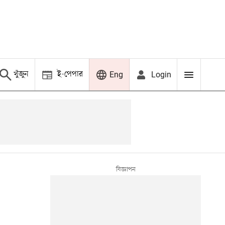
খুঁজুন
ই-পেপার
Login
Eng