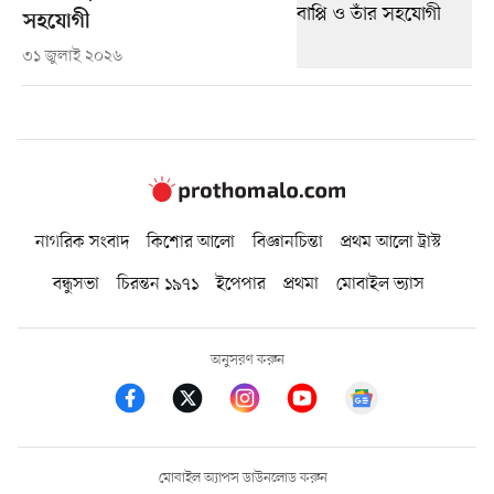
সহযোগী
৩১ জুলাই ২০২৬
নাগরিক সংবাদ
কিশোর আলো
বিজ্ঞানচিন্তা
প্রথম আলো ট্রাস্ট
বন্ধুসভা
চিরন্তন ১৯৭১
ইপেপার
প্রথমা
মোবাইল ভ্যাস
অনুসরণ করুন
মোবাইল অ্যাপস ডাউনলোড করুন