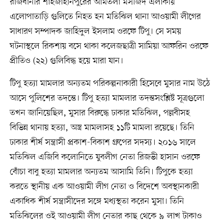
রাজধানীর শাহজাহানপুরের আমতলা মসজিদ এলাকায়
এলোপাতাড়ি গুলিতে নিহত হন মতিঝিল থানা আওয়ামী লীগের
সাধারণ সম্পাদক জাহিদুল ইসলাম ওরফে টিপু। সে সময়
ঘটনাস্থলে রিকশায় বসে থাকা কলেজছাত্রী সামিয়া আফরিন ওরফে
প্রীতিও (২২) গুলিবিদ্ধ হয়ে মারা যান।
টিপু হত্যা মামলার অন্যতম পরিকল্পনাকারী হিসেবে মুসার নাম উঠে
আসে পুলিশের তদন্তে। টিপু হত্যা মামলার তদন্তসংশ্লিষ্ট সূত্রগুলো
তখন জানিয়েছিল, মুসার বিরুদ্ধে ঢাকার মতিঝিল, পল্লবীসহ
বিভিন্ন থানায় হত্যা, অস্ত্র মামলাসহ ১১টি মামলা রয়েছে। তিনি
ঢাকার শীর্ষ সন্ত্রাসী প্রকাশ-বিকাশ গ্রুপের সদস্য। ২০১৬ সালে
মতিঝিল এজিবি কলোনিতে যুবলীগ নেতা রিজভী হাসান ওরফে
বোঁচা বাবু হত্যা মামলার অন্যতম আসামি তিনি। টিপুকে হত্যা
করতে স্থানীয় এক আওয়ামী লীগ নেতা ও বিদেশে অবস্থানকারী
একাধিক শীর্ষ সন্ত্রাসীদের সঙ্গে মধ্যস্থতা করেন মুসা। তিনি
মতিঝিলের ওই আওয়ামী লীগ নেতার কাছ থেকে ৯ লাখ টাকাও