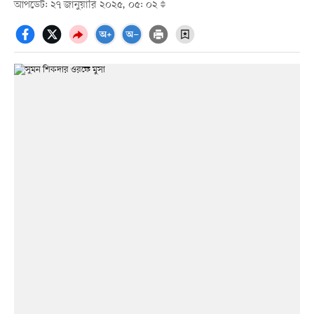
আপডেট: ২৭ জানুয়ারি ২০২৫, ০৫: ০২