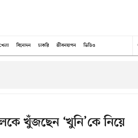
খেলা
বিনোদন
চাকরি
জীবনযাপন
ভিডিও
েকে খুঁজছেন ‘খুনি’কে নিয়ে