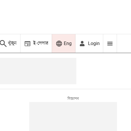
খুঁজুন
ই-পেপার
Login
Eng