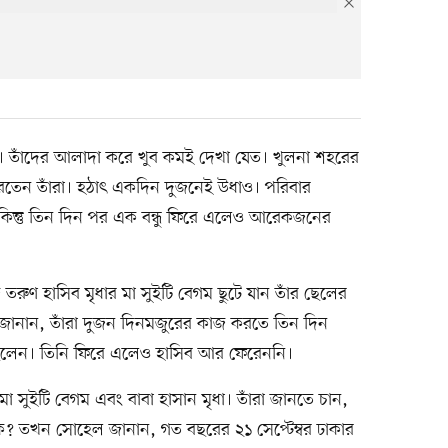
েন। তাঁদের আলাদা করে খুব কমই দেখা যেত। খুলনা শহরের
 করতেন তাঁরা। হঠাৎ একদিন দুজনেই উধাও। পরিবার
িন্তু তিন দিন পর এক বন্ধু ফিরে এলেও আরেকজনের
তরুণ হাসিব মৃধার মা সুইটি বেগম ছুটে যান তাঁর ছেলের
ল জানান, তাঁরা দুজন দিনমজুরের কাজ করতে তিন দিন
ছিলেন। তিনি ফিরে এলেও হাসিব আর ফেরেননি।
া সুইটি বেগম এবং বাবা হাসান মৃধা। তাঁরা জানতে চান,
? তখন সোহেল জানান, গত বছরের ২১ সেপ্টেম্বর ঢাকার