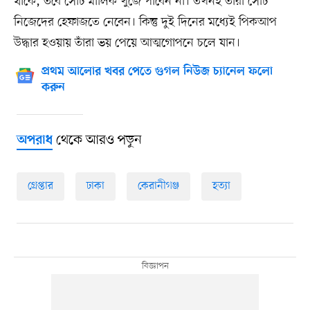
থাকে, তবে সেটি মালিক খুঁজে পাবেন না। তখনই তাঁরা সেটি
নিজেদের হেফাজতে নেবেন। কিন্তু দুই দিনের মধ্যেই পিকআপ
উদ্ধার হওয়ায় তাঁরা ভয় পেয়ে আত্মগোপনে চলে যান।
প্রথম আলোর খবর পেতে গুগল নিউজ চ্যানেল ফলো
করুন
থেকে আরও পড়ুন
অপরাধ
গ্রেপ্তার
ঢাকা
কেরানীগঞ্জ
হত্যা