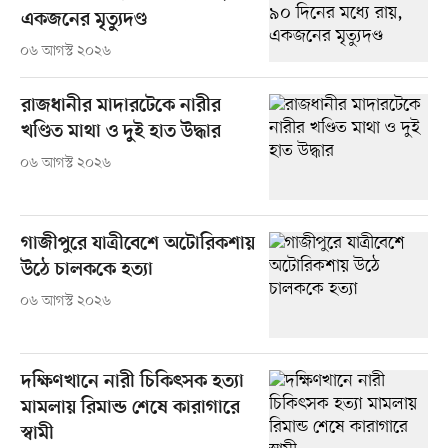
একজনের মৃত্যুদণ্ড
০৬ আগস্ট ২০২৬
রাজধানীর মাদারটেকে নারীর
খণ্ডিত মাথা ও দুই হাত উদ্ধার
০৬ আগস্ট ২০২৬
গাজীপুরে যাত্রীবেশে অটোরিকশায়
উঠে চালককে হত্যা
০৬ আগস্ট ২০২৬
দক্ষিণখানে নারী চিকিৎসক হত্যা
মামলায় রিমান্ড শেষে কারাগারে
স্বামী