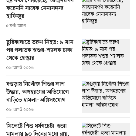
২৪ ঘণ্টা পেরিয়েছে, আত্মসমর্পণ
করেননি সাবেক সেনাসদস্য
হাফিজুর
৫ ঘণ্টা আগে
ছুরিকাঘাতে তরুণ নিহত: ৯ মাস
পর পলাতক শ্বশুর–শ্যালক ঢাকা
থেকে গ্রেপ্তার
০৬ আগস্ট ২০২৬
বগুড়ায় নিখোঁজ শিশুর লাশ
উদ্ধার, অপহরণের অভিযোগে
বাড়িতে হামলা–অগ্নিসংযোগ
০৬ আগস্ট ২০২৬
সিলেটে শিশু ধর্ষণচেষ্টা–হত্যা
মামলায় ৯০ দিনের মধ্যে রায়,