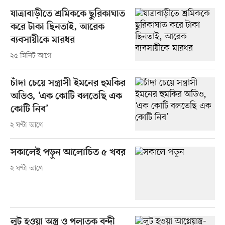
যাত্রাবাড়ীতে শ্রমিককে ছুরিকাঘাত
করে টাকা ছিনতাই, আরেক
ব্যবসায়ীকে মারধর
২৫ মিনিট আগে
চাঁদা চেয়ে সন্ত্রাসী ইমনের হুমকির
অডিও, ‘এক কোটি বলতেছি এক
কোটি নিব’
২ ঘণ্টা আগে
সকালেই পড়ুন আলোচিত ৫ খবর
২ ঘণ্টা আগে
লুট হওয়া অস্ত্র ও পলাতক বন্দী