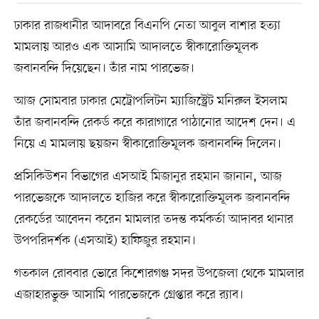
ঢাকার রাজধানীর আদাবরে বিএনপি নেতা আবুল বাশার হত্যা
মামলায় আরও এক আসামি আদালতে স্বীকারোক্তিমূলক
জবানবন্দি দিয়েছেন। তাঁর নাম পারভেজ।
আজ সোমবার ঢাকার মেট্রোপলিটন ম্যাজিস্ট্রেট মনিরুল ইসলাম
তাঁর জবানবন্দি রেকর্ড করে কারাগারে পাঠানোর আদেশ দেন। এ
নিয়ে এ মামলায় ছয়জন স্বীকারোক্তিমূলক জবানবন্দি দিলেন।
প্রসিকিউশন বিভাগের এসআই মিজানুর রহমান জানান, আজ
পারভেজকে আদালতে হাজির করে স্বীকারোক্তিমূলক জবানবন্দি
রেকর্ডের আবেদন করেন মামলার তদন্ত কর্মকর্তা আদাবর থানার
উপপরিদর্শক (এসআই) হাফিজুর রহমান।
গতকাল রোববার ভোরে কিশোরগঞ্জ সদর উপজেলা থেকে মামলার
এজাহারভুক্ত আসামি পারভেজকে গ্রেপ্তার করে র‍্যাব।