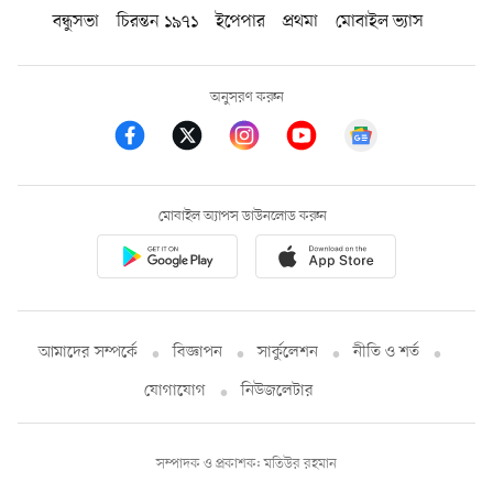
বন্ধুসভা
চিরন্তন ১৯৭১
ইপেপার
প্রথমা
মোবাইল ভ্যাস
অনুসরণ করুন
মোবাইল অ্যাপস ডাউনলোড করুন
আমাদের সম্পর্কে
বিজ্ঞাপন
সার্কুলেশন
নীতি ও শর্ত
যোগাযোগ
নিউজলেটার
সম্পাদক ও প্রকাশক: মতিউর রহমান