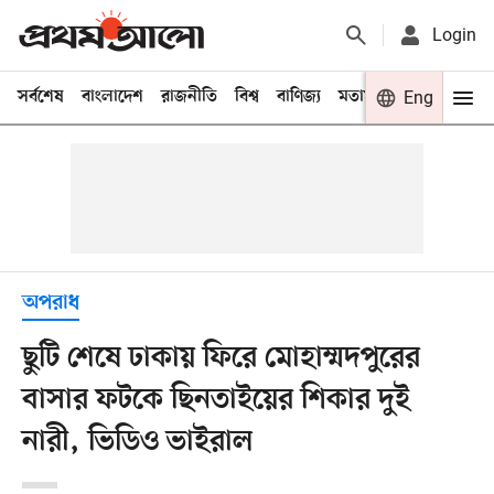
Login
সর্বশেষ
বাংলাদেশ
রাজনীতি
বিশ্ব
বাণিজ্য
মতামত
খেলা
Eng
বিনো
অপরাধ
ছুটি শেষে ঢাকায় ফিরে মোহাম্মদপুরের
বাসার ফটকে ছিনতাইয়ের শিকার দুই
নারী, ভিডিও ভাইরাল