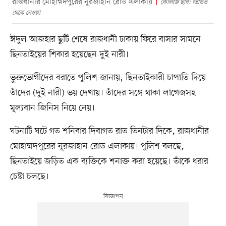
রাজধানীর মোহাম্মদপুরের নুরজাহান রোড এলাকায়
কোলাজ ছবি: ভিডিও
থেকে নেওয়া
ঈদুল আজহার ছুটি শেষে রাজধানী ঢাকায় ফিরে বাসার সামনে
ছিনতাইয়ের শিকার হয়েছেন দুই নারী।
ভুক্তভোগীদের বরাতে পুলিশ জানায়, ছিনতাইকারী চাপাতি দিয়ে
তাঁদের (দুই নারী) ভয় দেখায়। তাঁদের সঙ্গে থাকা লাগেজসহ
মূল্যবান জিনিস নিয়ে নেয়।
ঘটনাটি ঘটে গত শনিবার দিবাগত রাত তিনটার দিকে, রাজধানীর
মোহাম্মদপুরের নূরজাহান রোড এলাকায়। পুলিশ বলছে,
ছিনতাইয়ে জড়িত এক ব্যক্তিকে শনাক্ত করা হয়েছে। তাঁকে ধরার
চেষ্টা চলছে।