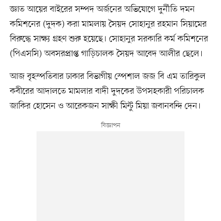
জ্ঞাত আয়ের বাইরের সম্পদ অর্জনের অভিযোগে দুর্নীতি দমন
কমিশনের (দুদক) করা মামলায় সৈয়দ সোহানুর রহমান সিয়ামের
বিরুদ্ধে সাক্ষ্য গ্রহণ শুরু হয়েছে। সোহানুর সরকারি কর্ম কমিশনের
(পিএসসি) অবসরপ্রাপ্ত গাড়িচালক সৈয়দ আবেদ আলীর ছেলে।
আজ বৃহস্পতিবার ঢাকার বিভাগীয় স্পেশাল জজ বি এম তারিকুল
কবীরের আদালতে মামলার বাদী দুদকের উপসহকারী পরিচালক
জাকির হোসেন ও আরেকজন সাক্ষী মিন্টু মিয়া জবানবন্দি দেন।