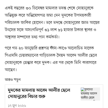
একই বছরের ৩০ ডিসেম্বর মামলার তদন্ত শেষে সোহানুরকে
অভিযুক্ত করে অভিযোগপত্র জমা দেন দুদকের উপসহকারী
পরিচালক জাকির হোসেন। তবে তদন্তে সোহানুরের জ্ঞাত আয়ের
উৎসের সঙ্গে অসংগতিপূর্ণ ৩১ লাখ ৮১ হাজার টাকার স্থাবর ও
অস্থাবর সম্পদের তথ্য পান কর্মকর্তা।
পরে গত ২০ জানুয়ারি প্রশ্নপত্র ফাঁস–কাণ্ডে আলোচিত সাবেক
পিএসসি চেয়ারম্যানের গাড়িচালক সৈয়দ আবেদ আলীর ছেলে
সোহানুরকে গ্রেপ্তার করে দুদক। এর পর থেকে তিনি কারাগারে
আছেন।
আরও পড়ুন
দুদকের মামলায় আবেদ আলীর ছেলে
সোহানুরের বিচার শুরু
১৭ জুন ২০২৬