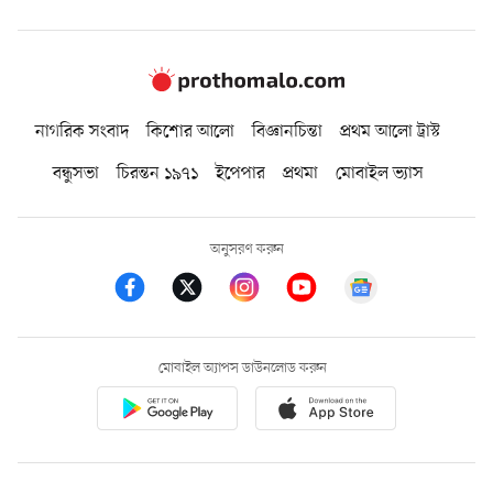
নাগরিক সংবাদ
কিশোর আলো
বিজ্ঞানচিন্তা
প্রথম আলো ট্রাস্ট
বন্ধুসভা
চিরন্তন ১৯৭১
ইপেপার
প্রথমা
মোবাইল ভ্যাস
অনুসরণ করুন
মোবাইল অ্যাপস ডাউনলোড করুন