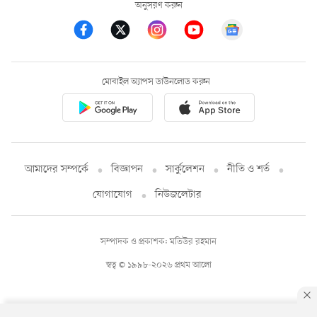
অনুসরণ করুন
মোবাইল অ্যাপস ডাউনলোড করুন
আমাদের সম্পর্কে
বিজ্ঞাপন
সার্কুলেশন
নীতি ও শর্ত
যোগাযোগ
নিউজলেটার
সম্পাদক ও প্রকাশক: মতিউর রহমান
স্বত্ব © ১৯৯৮-২০২৬ প্রথম আলো