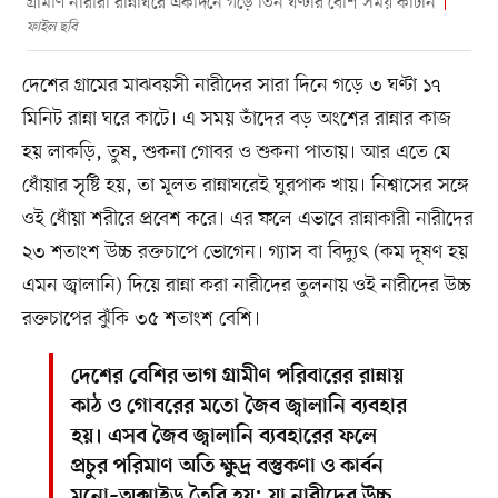
গ্রামীণ নারীরা রান্নাঘরে একদিনে গড়ে তিন ঘণ্টার বেশি সময় কাটান
ফাইল ছবি
দেশের গ্রামের মাঝবয়সী নারীদের সারা দিনে গড়ে ৩ ঘণ্টা ১৭
মিনিট রান্না ঘরে কাটে। এ সময় তাঁদের বড় অংশের রান্নার কাজ
হয় লাকড়ি, তুষ, শুকনা গোবর ও শুকনা পাতায়। আর এতে যে
ধোঁয়ার সৃষ্টি হয়, তা মূলত রান্নাঘরেই ঘুরপাক খায়। নিশ্বাসের সঙ্গে
ওই ধোঁয়া শরীরে প্রবেশ করে। এর ফলে এভাবে রান্নাকারী নারীদের
২৩ শতাংশ উচ্চ রক্তচাপে ভোগেন। গ্যাস বা বিদ্যুৎ (কম দূষণ হয়
এমন জ্বালানি) দিয়ে রান্না করা নারীদের তুলনায় ওই নারীদের উচ্চ
রক্তচাপের ঝুঁকি ৩৫ শতাংশ বেশি।
দেশের বেশির ভাগ গ্রামীণ পরিবারের রান্নায়
কাঠ ও গোবরের মতো জৈব জ্বালানি ব্যবহার
হয়। এসব জৈব জ্বালানি ব্যবহারের ফলে
প্রচুর পরিমাণ অতি ক্ষুদ্র বস্তুকণা ও কার্বন
মনো–অক্সাইড তৈরি হয়; যা নারীদের উচ্চ