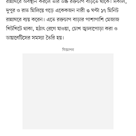
রান্নাঘরে অবস্থান করলে তাঁর উচ্চ রক্তচাপ বাড়তে থাকে। সকাল,
দুপুর ও রাত মিলিয়ে গড়ে একেকজন নারী ৩ ঘণ্টা ১৭ মিনিট
রান্নাঘরে ব্যয় করেন। এতে রক্তচাপ বাড়ার পাশাপাশি মেজাজ
খিটখিটে থাকা, হঠাৎ রেগে যাওয়া, চোখ জ্বালাপোড়া করা ও
ডায়াবেটিসের সমস্যা তৈরি হয়।