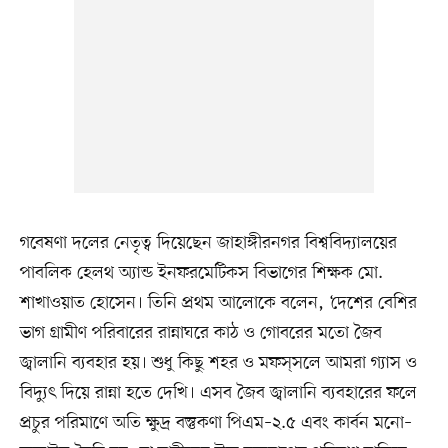
গবেষণা দলের নেতৃত্ব দিয়েছেন জাহাঙ্গীরনগর বিশ্ববিদ্যালয়ের
পাবলিক হেলথ অ্যান্ড ইনফরমেটিকস বিভাগের শিক্ষক মো.
শাখাওয়াত হোসেন। তিনি প্রথম আলোকে বলেন, ‘দেশের বেশির
ভাগ গ্রামীণ পরিবারের রান্নাঘরে কাঠ ও গোবরের মতো জৈব
জ্বালানি ব্যবহার হয়। শুধু কিছু শহর ও মফস্‌সলে আমরা গ্যাস ও
বিদ্যুৎ দিয়ে রান্না হতে দেখি। এসব জৈব জ্বালানি ব্যবহারের ফলে
প্রচুর পরিমাণে অতি ক্ষুদ্র বস্তুকণা পিএম–২.৫ এবং কার্বন মনো–