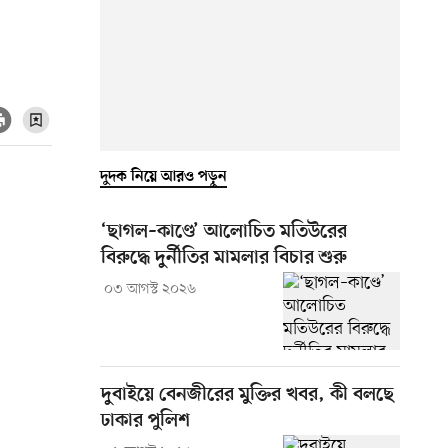
দুদক নিয়ে আরও পড়ুন
‘ছাগল–কাণ্ডে’ আলোচিত মতিউরের
বিরুদ্ধে দুর্নীতির মামলার বিচার শুরু
০৩ আগস্ট ২০২৬
দুবাইয়ে বেনজীরের মুক্তির খবর, কী বলছে
ঢাকার পুলিশ