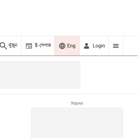
খুঁজুন
ই-পেপার
Login
Eng