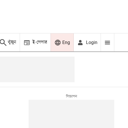
খুঁজুন
ই-পেপার
Login
Eng