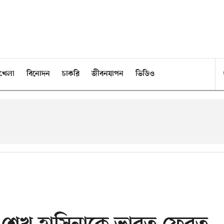
খেলা
বিনোদন
চাকরি
জীবনযাপন
ভিডিও