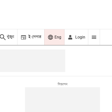
খুঁজুন
ই-পেপার
Login
Eng