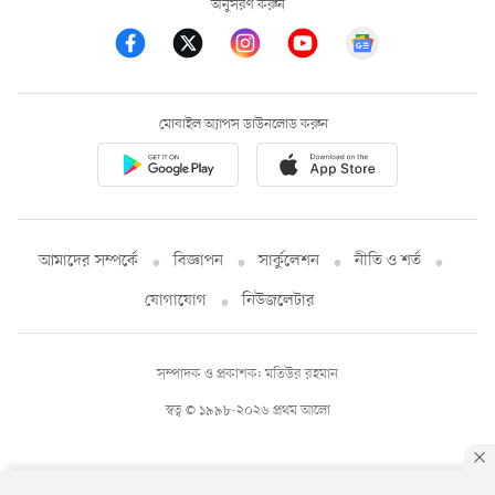
অনুসরণ করুন
মোবাইল অ্যাপস ডাউনলোড করুন
আমাদের সম্পর্কে
বিজ্ঞাপন
সার্কুলেশন
নীতি ও শর্ত
যোগাযোগ
নিউজলেটার
সম্পাদক ও প্রকাশক: মতিউর রহমান
স্বত্ব © ১৯৯৮-২০২৬ প্রথম আলো