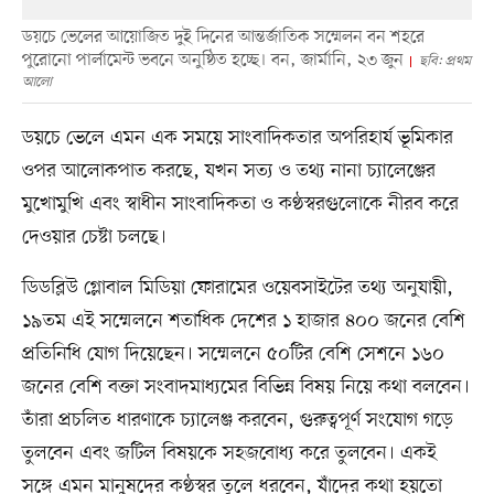
ডয়চে ভেলের আয়োজিত দুই দিনের আন্তর্জাতিক সম্মেলন বন শহরে
পুরোনো পার্লামেন্ট ভবনে অনুষ্ঠিত হচ্ছে। বন, জার্মানি, ২৩ জুন
ছবি: প্রথম
আলো
ডয়চে ভেলে এমন এক সময়ে সাংবাদিকতার অপরিহার্য ভূমিকার
ওপর আলোকপাত করছে, যখন সত্য ও তথ্য নানা চ্যালেঞ্জের
মুখোমুখি এবং স্বাধীন সাংবাদিকতা ও কণ্ঠস্বরগুলোকে নীরব করে
দেওয়ার চেষ্টা চলছে।
ডিডব্লিউ গ্লোবাল মিডিয়া ফোরামের ওয়েবসাইটের তথ্য অনুযায়ী,
১৯তম এই সম্মেলনে শতাধিক দেশের ১ হাজার ৪০০ জনের বেশি
প্রতিনিধি যোগ দিয়েছেন। সম্মেলনে ৫০টির বেশি সেশনে ১৬০
জনের বেশি বক্তা সংবাদমাধ্যমের বিভিন্ন বিষয় নিয়ে কথা বলবেন।
তাঁরা প্রচলিত ধারণাকে চ্যালেঞ্জ করবেন, গুরুত্বপূর্ণ সংযোগ গড়ে
তুলবেন এবং জটিল বিষয়কে সহজবোধ্য করে তুলবেন। একই
সঙ্গে এমন মানুষদের কণ্ঠস্বর তুলে ধরবেন, যাঁদের কথা হয়তো