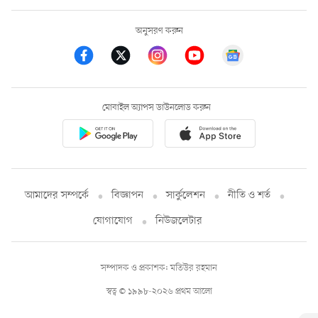
অনুসরণ করুন
মোবাইল অ্যাপস ডাউনলোড করুন
আমাদের সম্পর্কে
বিজ্ঞাপন
সার্কুলেশন
নীতি ও শর্ত
যোগাযোগ
নিউজলেটার
সম্পাদক ও প্রকাশক: মতিউর রহমান
স্বত্ব © ১৯৯৮-২০২৬ প্রথম আলো