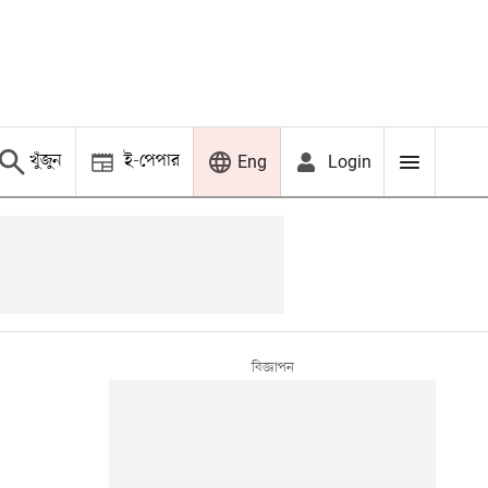
খুঁজুন
ই-পেপার
Login
Eng