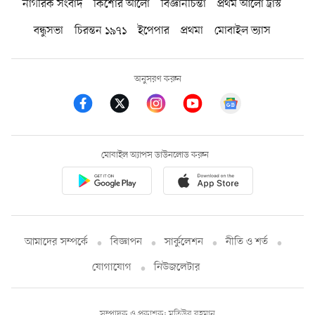
নাগরিক সংবাদ
কিশোর আলো
বিজ্ঞানচিন্তা
প্রথম আলো ট্রাস্ট
বন্ধুসভা
চিরন্তন ১৯৭১
ইপেপার
প্রথমা
মোবাইল ভ্যাস
অনুসরণ করুন
মোবাইল অ্যাপস ডাউনলোড করুন
আমাদের সম্পর্কে
বিজ্ঞাপন
সার্কুলেশন
নীতি ও শর্ত
যোগাযোগ
নিউজলেটার
সম্পাদক ও প্রকাশক: মতিউর রহমান