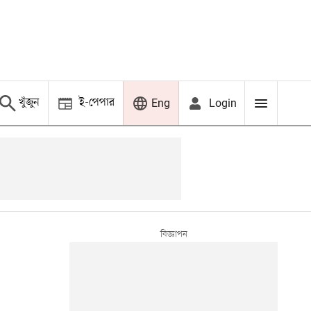
খুঁজুন
ই-পেপার
Login
Eng