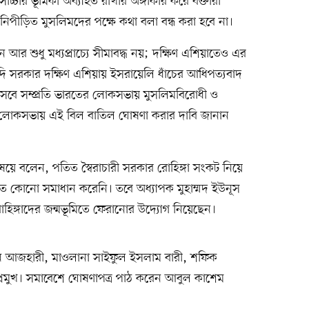
োচ্চার ভূমিকা অব্যাহত রাখার অঙ্গীকার করে বক্তারা
 নিপীড়িত মুসলিমদের পক্ষে কথা বলা বন্ধ করা হবে না।
র শুধু মধ্যপ্রাচ্যে সীমাবদ্ধ নয়; দক্ষিণ এশিয়াতেও এর
মোদি সরকার দক্ষিণ এশিয়ায় ইসরায়েলি ধাঁচের আধিপত্যবাদ
হিসেবে সম্প্রতি ভারতের লোকসভায় মুসলিমবিরোধী ও
 লোকসভায় এই বিল বাতিল ঘোষণা করার দাবি জানান
িষয়ে বলেন, পতিত স্বৈরাচারী সরকার রোহিঙ্গা সংকট নিয়ে
ম্মত কোনো সমাধান করেনি। তবে অধ্যাপক মুহাম্মদ ইউনূস
োহিঙ্গাদের জন্মভূমিতে ফেরানোর উদ্যোগ নিয়েছেন।
াসান আজহারী, মাওলানা সাইফুল ইসলাম বারী, শফিক
ার প্রমুখ। সমাবেশে ঘোষণাপত্র পাঠ করেন আবুল কাশেম