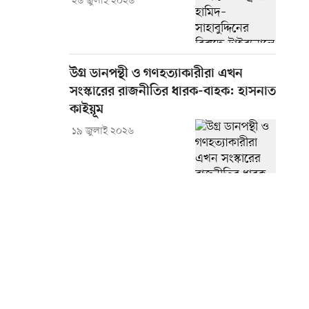
২৬ জুলাই ২০২৬
উগ্র ডানপন্থী ও গণহত্যাকারীরা এখন
সংস্কারের রাজনীতির ধারক-বাহক: হাসনাত
কাইয়ূম
১৯ জুলাই ২০২৬