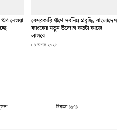
ও ঋণ নেওয়া
বেসরকারি ঋণে সর্বনিম্ন প্রবৃদ্ধি, বাংলাদেশ
চ্ছে
ব্যাংকের নতুন উদ্যোগ কতটা কাজে
লাগবে
০৪ আগস্ট ২০২৬
ধুসভা
চিরন্তন ১৯৭১