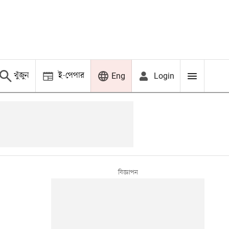
খুঁজুন
ই-পেপার
Login
Eng