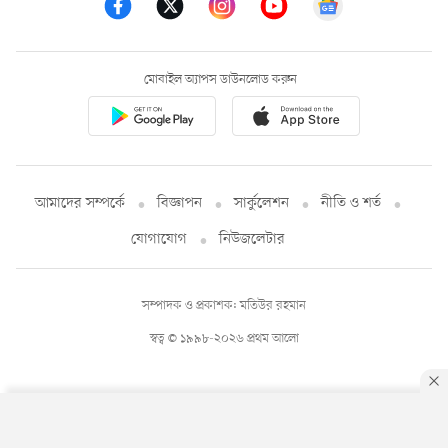
মোবাইল অ্যাপস ডাউনলোড করুন
আমাদের সম্পর্কে
বিজ্ঞাপন
সার্কুলেশন
নীতি ও শর্ত
যোগাযোগ
নিউজলেটার
সম্পাদক ও প্রকাশক: মতিউর রহমান
স্বত্ব © ১৯৯৮-২০২৬ প্রথম আলো