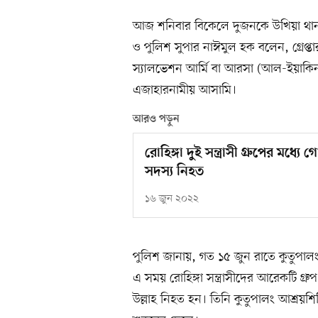
আজ শনিবার বিকেলে দুজনকে উখিয়া থানা
ও পুলিশ সুপার নাঈমুল হক বলেন, গ্রেপ্তা
স্যালভেশন আর্মি বা আরসা (আল-ইয়াকিন 
এজাহারনামীয় আসামি।
আরও পড়ুন
রোহিঙ্গা দুই সন্ত্রাসী গ্রুপের মধ্য
সদস্য নিহত
১৬ জুন ২০২২
পুলিশ জানায়, গত ১৫ জুন রাতে কুতুপালং
এ সময় রোহিঙ্গা সন্ত্রাসীদের আরেকটি গ্র
উল্লাহ নিহত হন। তিনি কুতুপালং আশ্রয়শিব