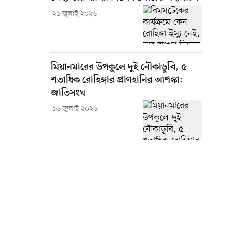
২১ জুলাই ২০২৬
মিয়ানমারের উপকূলে দুই নৌকাডুবি, ৫
শতাধিক রোহিঙ্গার প্রাণহানির আশঙ্কা:
জাতিসংঘ
১৬ জুলাই ২০২৬