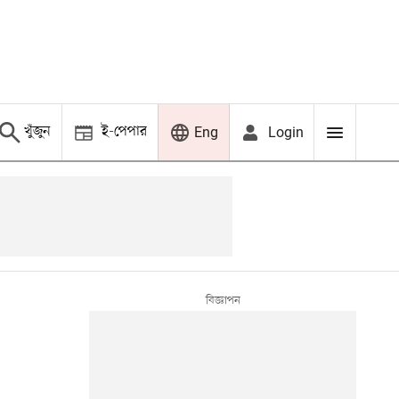
খুঁজুন
ই-পেপার
Login
Eng