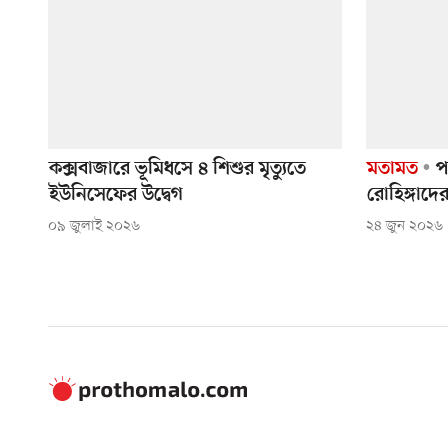
কক্সবাজারে ভূমিধসে ৪ শিশুর মৃত্যুতে
মতামত
প
ইউনিসেফের উদ্বেগ
রোহিঙ্গাদে
০৯ জুলাই ২০২৬
২৪ জুন ২০২৬