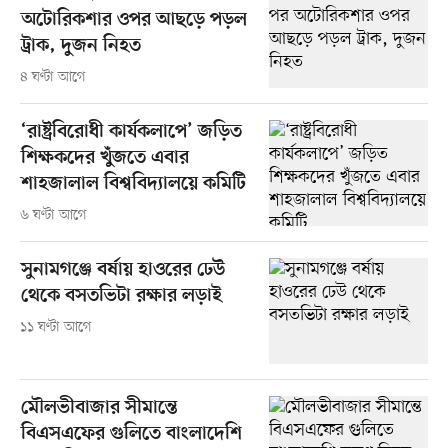
অটোরিকশার ওপর আছড়ে পড়ল
ট্রাক, দুজন নিহত
৪ ঘণ্টা আগে
‘রাষ্ট্রবিরোধী কার্যকলাপে’ জড়িত
শিক্ষকদের খুঁজতে এবার
শাহজালাল বিশ্ববিদ্যালয়ে কমিটি
৬ ঘণ্টা আগে
সুনামগঞ্জে বর্ষায় হাওরের ঢেউ
থেকে বসতভিটা রক্ষার লড়াই
১১ ঘণ্টা আগে
মৌলভীবাজার সীমান্তে
বিএসএফের গুলিতে বাংলাদেশি