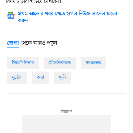
বিষয়টি তাঁরা খতিয়ে দেখবেন।
প্রথম আলোর খবর পেতে গুগল নিউজ চ্যানেল ফলো
করুন
থেকে আরও পড়ুন
জেলা
সিলেট বিভাগ
মৌলভীবাজার
নবজাতক
দুর্ভোগ
বন্যা
জুড়ী