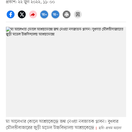
প্রকাশ: ২২ জুন ২০২২, ১১: ০০
মা আলেখার কোলে আশ্রয়কেন্দ্রে জন্ম নেওয়া নবজাতক প্লাবন। বুধবার
মৌলভীবাজারের জুড়ী মডেল উচ্চবিদ্যালয় আশ্রয়কেন্দ্রে
ছবি: প্রথম আলো