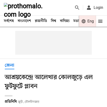
Login
সর্বশেষ
বাংলাদেশ
রাজনীতি
বিশ্ব
বাণিজ্য
মতামত
খেলা
Eng
বিনো
জেলা
আশ্রয়কেন্দ্রে আলেখার কোলজুড়ে এল
ফুটফুটে প্লাবন
প্রতিনিধি
জুড়ী, মৌলভীবাজার