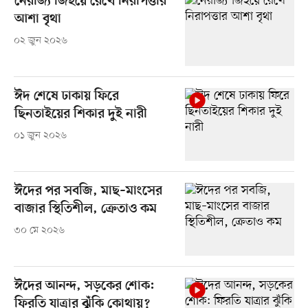
নৈরাজ্য জিইয়ে রেখে নিরাপত্তার
আশা বৃথা
০২ জুন ২০২৬
ঈদ শেষে ঢাকায় ফিরে
ছিনতাইয়ের শিকার দুই নারী
০১ জুন ২০২৬
ঈদের পর সবজি, মাছ–মাংসের
বাজার স্থিতিশীল, ক্রেতাও কম
৩০ মে ২০২৬
ঈদের আনন্দ, সড়কের শোক:
ফিরতি যাত্রার ঝুঁকি কোথায়?