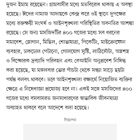
দুজন ইমাম রয়েছেন। গ্রামবাসীর মধ্যে মতবিরোধ থাকায় এ অবস্থা
হয়েছে। ঈদের নামাজ আদায়কে কেন্দ্র করে ওই স্থানে দুপক্ষের
মধ্যে রক্তক্ষয়ী সংঘর্ষ ও আইনশৃঙ্খলা পরিস্থিতির অবনতির আশঙ্কা
রয়েছে। সে জন্য মসজিদটির ৪০০ গজের মধ্যে সব ধরনের
সমাবেশ, স্লোগান, মিছিল, শোভাযাত্রা, পিকেটিং, মাইক্রোফোন
ব্যবহার, ঢাকঢোল পেটানো, গোলযোগ সৃষ্টি, লাঠিসোঁটা, অস্ত্রশস্ত্র
ও বিস্ফোরক দ্রব্যাদি পরিবহন এবং বেআইনি অনুপ্রবেশ নিষিদ্ধ
করা হয়েছে, যা মঙ্গলবার ভোর পাঁচটা থেকে সন্ধ্যা সাড়ে ছয়টা
পর্যন্ত বলবৎ থাকবে। তবে আইনশৃঙ্খলা রক্ষার্থে নিয়োজিত ব্যক্তির
ক্ষেত্রে এ নিষেধাজ্ঞা প্রযোজ্য হবে না। একই সঙ্গে মসজিদের ৪০০
গজের মধ্যে বসবাসরত জনসাধারণের স্বাভাবিক জীবনযাত্রা
অব্যাহত থাকবে বলে আদেশে বলা হয়েছে।