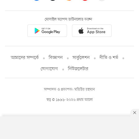
মোবাইল অ্যাপস ডাউনলোড করুন
আমাদের সম্পর্কে
বিজ্ঞাপন
সার্কুলেশন
নীতি ও শর্ত
যোগাযোগ
নিউজলেটার
সম্পাদক ও প্রকাশক: মতিউর রহমান
স্বত্ব © ১৯৯৮-২০২৬ প্রথম আলো
By using this site, you agree to our
Privacy Policy
.
OK