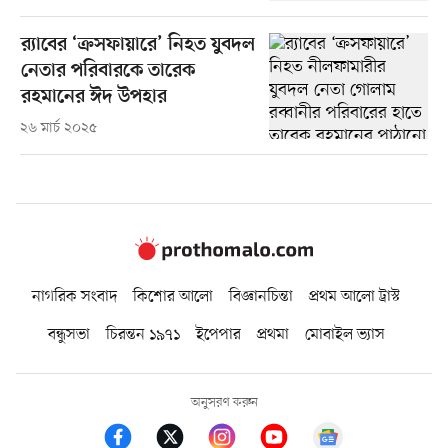
র‌্যাবের ‘ক্রসফায়ারে’ নিহত যুবদল
নেতার পরিবারকে তারেক
রহমানের ঈদ উপহার
২৬ মার্চ ২০২৫
নাগরিক সংবাদ
কিশোর আলো
বিজ্ঞানচিন্তা
প্রথম আলো ট্রাস্ট
বন্ধুসভা
চিরন্তন ১৯৭১
ইপেপার
প্রথমা
মোবাইল ভ্যাস
অনুসরণ করুন