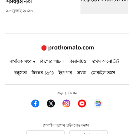
সমন্বয়হীনতা
২৫ জুলাই ২০২৬
নাগরিক সংবাদ
কিশোর আলো
বিজ্ঞানচিন্তা
প্রথম আলো ট্রাস্ট
বন্ধুসভা
চিরন্তন ১৯৭১
ইপেপার
প্রথমা
মোবাইল ভ্যাস
অনুসরণ করুন
মোবাইল অ্যাপস ডাউনলোড করুন