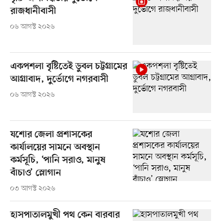
রাজধানীবাসী
০৬ আগস্ট ২০২৬
একপশলা বৃষ্টিতেই ডুবল চট্টগ্রামের
আগ্রাবাদ, দুর্ভোগে নগরবাসী
০৬ আগস্ট ২০২৬
যশোর জেলা প্রশাসকের
কার্যালয়ের সামনে অবস্থান
কর্মসূচি, ‘পানি সরাও, মানুষ
বাঁচাও’ স্লোগান
০৩ আগস্ট ২০২৬
হাসপাতালমুখী পথ কেন বারবার