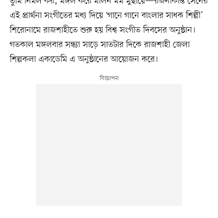
তুমি নির্মল কর, মঙ্গল করে মলিন মর্ম মুছায়ে—রজনীকান্ত সেনের
এই প্রার্থনা সংগীতের মধ্য দিয়ে ‘গানে গানে বাংলার সাধক শিল্পী’
শিরোনামে রাজশাহীতে শুরু হয় বিশ্ব সংগীত দিবসের অনুষ্ঠান।
গতকাল মঙ্গলবার সন্ধ্যা সাড়ে সাতটার দিকে রাজশাহী জেলা
শিল্পকলা একাডেমি এ অনুষ্ঠানের আয়োজন করে।