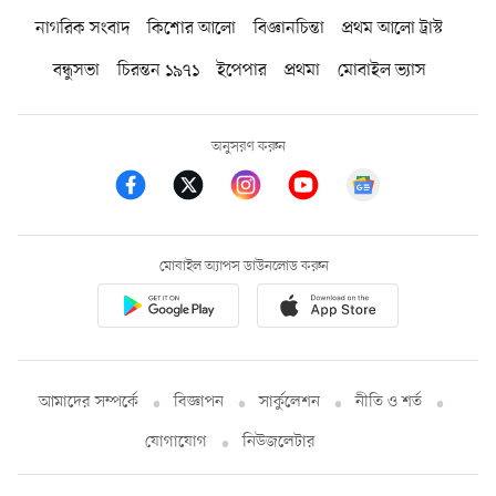
নাগরিক সংবাদ
কিশোর আলো
বিজ্ঞানচিন্তা
প্রথম আলো ট্রাস্ট
বন্ধুসভা
চিরন্তন ১৯৭১
ইপেপার
প্রথমা
মোবাইল ভ্যাস
অনুসরণ করুন
মোবাইল অ্যাপস ডাউনলোড করুন
আমাদের সম্পর্কে
বিজ্ঞাপন
সার্কুলেশন
নীতি ও শর্ত
যোগাযোগ
নিউজলেটার