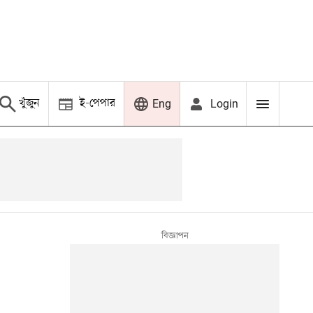
খুঁজুন
ই-পেপার
Login
Eng