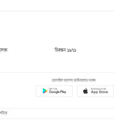
ধুসভা
চিরন্তন ১৯৭১
মোবাইল অ্যাপস ডাউনলোড করুন
েটার