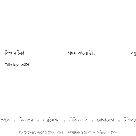
বিজ্ঞানচিন্তা
প্রথম আলো ট্রাস্ট
বন্
মোবাইল ভ্যাস
্পর্কে
বিজ্ঞাপন
সার্কুলেশন
নীতি ও শর্ত
যোগাযোগ
নিউজল
স্বত্ব © ১৯৯৮-২০২৬ প্রথম আলো
সম্পাদক ও প্রকাশক: মতিউর রহমান