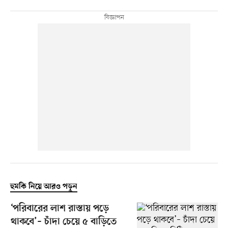
হুমকি নিয়ে আরও পড়ুন
‘পরিবারের লাশ রাস্তায় পড়ে
থাকবে’– চাঁদা চেয়ে ৫ বাড়িতে