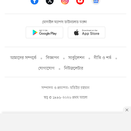
মোবাইল অ্যাপস ডাউনলোড করুন
আমাদের সম্পর্কে
বিজ্ঞাপন
সার্কুলেশন
নীতি ও শর্ত
যোগাযোগ
নিউজলেটার
সম্পাদক ও প্রকাশক: মতিউর রহমান
স্বত্ব © ১৯৯৮-২০২৬ প্রথম আলো
By using this site, you agree to our
Privacy Policy
.
OK