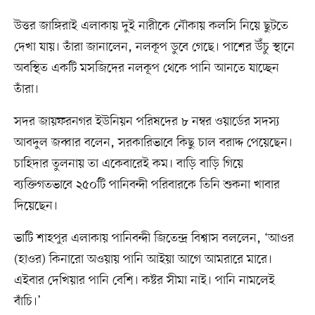
উত্তর জাঙ্গিরাই এলাকায় দুই নারীকে নৌকায় কলসি নিয়ে ছুটতে
দেখা যায়। তাঁরা জানালেন, নলকূপ ডুবে গেছে। পাশের উঁচু স্থানে
অবস্থিত একটি মসজিদের নলকূপ থেকে পানি আনতে যাচ্ছেন
তাঁরা।
সদর জায়ফরনগর ইউনিয়ন পরিষদের ৮ নম্বর ওয়ার্ডের সদস্য
আবদুল জব্বার বলেন, সরকারিভাবে কিছু চাল বরাদ্দ পেয়েছেন।
চাহিদার তুলনায় তা একেবারেই কম। বাড়ি বাড়ি গিয়ে
ব্যক্তিগতভাবে ২৫০টি পানিবন্দী পরিবারকে তিনি শুকনা খাবার
দিয়েছেন।
ভাটি শাহপুর এলাকায় পানিবন্দী জিতেন্দ্র বিশ্বাস বললেন, ‘আওর
(হাওর) কিনারো অওয়ায় পানি আইয়া আগে আমরারে মারে।
এইবার দেখিয়ার পানি বেশি। কষ্টর সীমা নাই। পানি নামলেই
বাঁচি।’