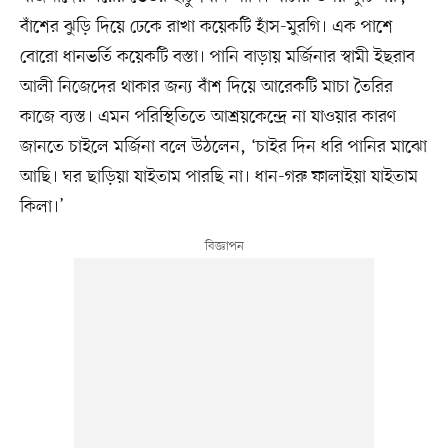
বাঁশের ঝুড়ি দিয়ে ঢেকে রাখা কয়েকটি হাঁস-মুরগি। এক পাশে
বোরো ধানভর্তি কয়েকটি বস্তা। পানি বাড়ায় মর্জিনার স্বামী ইছরাব
আলী নিজেদের থাকার জন্য বাঁশ দিয়ে আরেকটি মাচা তৈরির
কাজে ব্যস্ত। এমন পরিস্থিতিতে আশ্রয়কেন্দ্রে না যাওয়ার কারণ
জানতে চাইলে মর্জিনা বলে উঠলেন, ‘চাইর দিন ধরি পানির মাঝো
আছি। ঘর ছাড়িয়া যাইতাম পারছি না। ধান-গরু ফালাইয়া যাইতাম
কিলা।’