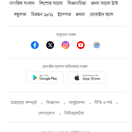
নাগরিক সংবাদ
কিশোর আলো
বিজ্ঞানচিন্তা
প্রথম আলো ট্রাস্ট
বন্ধুসভা
চিরন্তন ১৯৭১
ইপেপার
প্রথমা
মোবাইল ভ্যাস
অনুসরণ করুন
মোবাইল অ্যাপস ডাউনলোড করুন
আমাদের সম্পর্কে
বিজ্ঞাপন
সার্কুলেশন
নীতি ও শর্ত
যোগাযোগ
নিউজলেটার