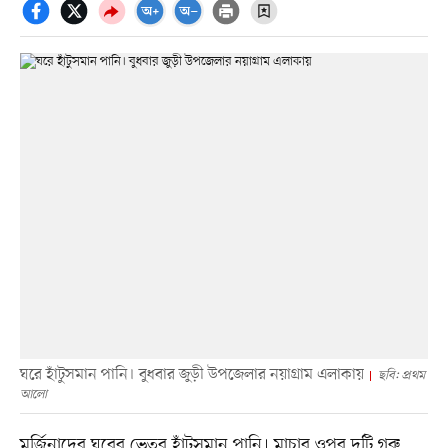
ঘরে হাঁটুসমান পানি। বুধবার জুড়ী উপজেলার নয়াগ্রাম এলাকায়
ছবি: প্রথম
আলো
মর্জিনাদের ঘরের ভেতর হাঁটুসমান পানি। মাচার ওপর দুটি গরু,