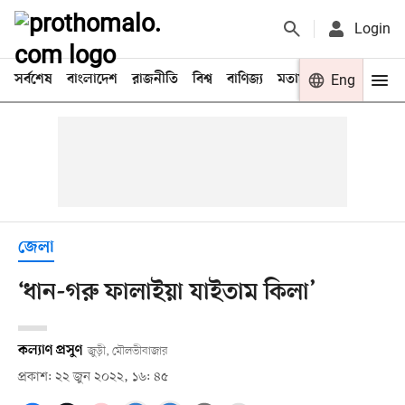
Login
সর্বশেষ
বাংলাদেশ
রাজনীতি
বিশ্ব
বাণিজ্য
মতামত
খেলা
Eng
বিনো
জেলা
‘ধান-গরু ফালাইয়া যাইতাম কিলা’
কল্যাণ প্রসুণ
জুড়ী, মৌলভীবাজার
প্রকাশ: ২২ জুন ২০২২, ১৬: ৪৫