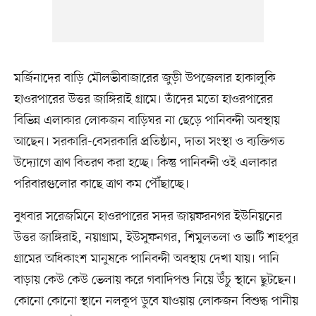
মর্জিনাদের বাড়ি মৌলভীবাজারের জুড়ী উপজেলার হাকালুকি
হাওরপারের উত্তর জাঙ্গিরাই গ্রামে। তাঁদের মতো হাওরপারের
বিভিন্ন এলাকার লোকজন বাড়িঘর না ছেড়ে পানিবন্দী অবস্থায়
আছেন। সরকারি-বেসরকারি প্রতিষ্ঠান, দাতা সংস্থা ও ব্যক্তিগত
উদ্যোগে ত্রাণ বিতরণ করা হচ্ছে। কিন্তু পানিবন্দী ওই এলাকার
পরিবারগুলোর কাছে ত্রাণ কম পৌঁছাচ্ছে।
বুধবার সরেজমিনে হাওরপারের সদর জায়ফরনগর ইউনিয়নের
উত্তর জাঙ্গিরাই, নয়াগ্রাম, ইউসুফনগর, শিমুলতলা ও ভাটি শাহপুর
গ্রামের অধিকাংশ মানুষকে পানিবন্দী অবস্থায় দেখা যায়। পানি
বাড়ায় কেউ কেউ ভেলায় করে গবাদিপশু নিয়ে উঁচু স্থানে ছুটছেন।
কোনো কোনো স্থানে নলকূপ ডুবে যাওয়ায় লোকজন বিশুদ্ধ পানীয়