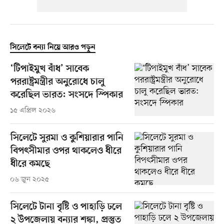
সিলেটে বন্যা নিয়ে আরও পড়ুন
‘টিপাইমুখ বাঁধ’ সাবেক
পররাষ্ট্রমন্ত্রীর অনুরোধে চালু
করেছিল ভারত: সংসদে স্পিকার
১৫ এপ্রিল ২০২৬
সিলেটে সুরমা ও কুশিয়ারার পানি
বিপৎসীমার ওপর থাকলেও ধীরে
ধীরে কমছে
০৬ জুন ২০২৫
সিলেটে টানা বৃষ্টি ও পাহাড়ি ঢলে
২ উপজেলায় বন্যার শঙ্কা, প্রস্তুত