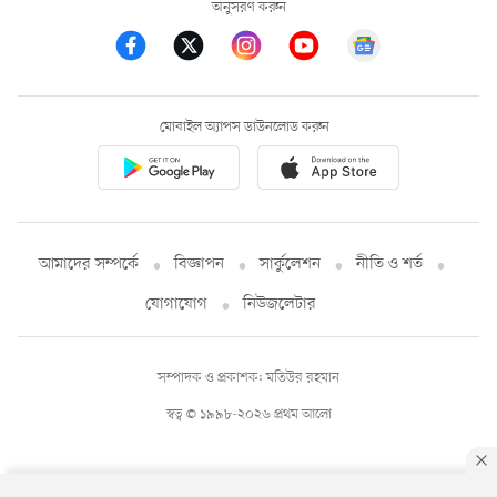
অনুসরণ করুন
মোবাইল অ্যাপস ডাউনলোড করুন
আমাদের সম্পর্কে
বিজ্ঞাপন
সার্কুলেশন
নীতি ও শর্ত
যোগাযোগ
নিউজলেটার
সম্পাদক ও প্রকাশক: মতিউর রহমান
স্বত্ব © ১৯৯৮-২০২৬ প্রথম আলো