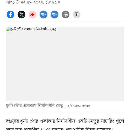
আপডেট: ২২ জুন ২০২২, ১৪: ৪৫
ধুনট পৌর এলাকায় নির্মাণাধীন সেতু
ছবি: প্রথম আলো
বগুড়ার ধুনট পৌর এলাকায় নির্মাণাধীন একটি সেতুর সাটারিং খুলে
পড়ে লুতু প্রামাণিক (৬৫) নামের এক শ্রমিক নিহত হয়েছেন।