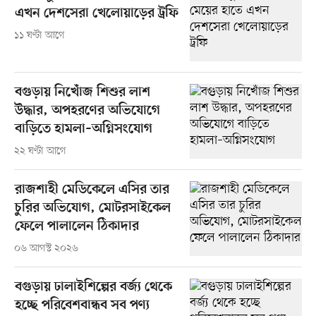
এখন দেশসেরা খেলোয়াড়ের ট্রফি
১১ ঘণ্টা আগে
বগুড়ায় নিখোঁজ শিশুর লাশ
উদ্ধার, অপহরণের অভিযোগে
বাড়িতে হামলা–অগ্নিসংযোগ
২২ ঘণ্টা আগে
রাজশাহী মেডিকেলে এসির তার
চুরির অভিযোগ, মোটরসাইকেল
ফেলে পালালেন ঠিকাদার
০৬ আগস্ট ২০২৬
বগুড়ায় ঢালাইশিল্পের বর্জ্য থেকে
হচ্ছে পরিবেশবান্ধব সব পণ্য