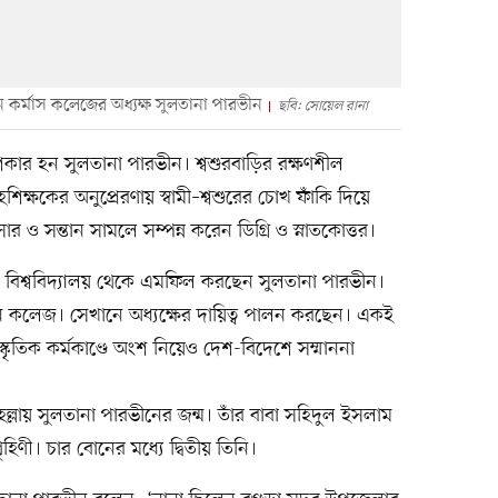
 কর্মাস কলেজের অধ্যক্ষ সুলতানা পারভীন
ছবি: সোয়েল রানা
শিকার হন সুলতানা পারভীন। শ্বশুরবাড়ির রক্ষণশীল
িক্ষকের অনুপ্রেরণায় স্বামী–শ্বশুরের চোখ ফাঁকি দিয়ে
র ও সন্তান সামলে সম্পন্ন করেন ডিগ্রি ও স্নাতকোত্তর।
তি বিশ্ববিদ্যালয় থেকে এমফিল করছেন সুলতানা পারভীন।
ন কলেজ। সেখানে অধ্যক্ষের দায়িত্ব পালন করছেন। একই
সাংস্কৃতিক কর্মকাণ্ডে অংশ নিয়েও দেশ-বিদেশে সম্মাননা
ল্লায় সুলতানা পারভীনের জন্ম। তাঁর বাবা সহিদুল ইসলাম
িণী। চার বোনের মধ্যে দ্বিতীয় তিনি।