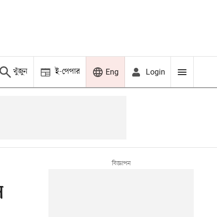
খুঁজুন
ই-পেপার
Login
Eng
ল