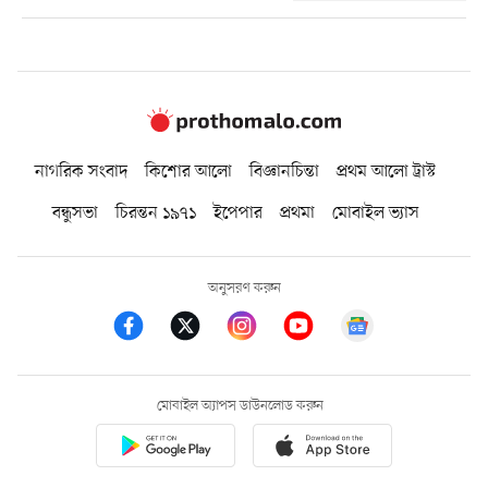
নাগরিক সংবাদ
কিশোর আলো
বিজ্ঞানচিন্তা
প্রথম আলো ট্রাস্ট
বন্ধুসভা
চিরন্তন ১৯৭১
ইপেপার
প্রথমা
মোবাইল ভ্যাস
অনুসরণ করুন
মোবাইল অ্যাপস ডাউনলোড করুন