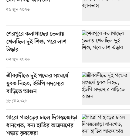
যেন জীবন্ত ক্যানভাস
২৬ জুন ২০২৬
শেরপুরে কলাগাছের ভেলায়
খেলছিল দুই শিশু, পরে লাশ
উদ্ধার
০২ জুন ২০২৬
শ্রীবরদীতে দুই পক্ষের সংঘর্ষে
যুবক নিহত, ইউপি সদস্যের
বাড়িতে আগুন
১৮ মে ২০২৬
গারো পাহাড়ের ঢালে দিগন্তজোড়া
ধানখেত, বন্য হাতির আক্রমণের
শঙ্কায় কৃষকেরা