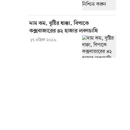
দাম কম, বৃষ্টির ধাক্কা, বিপাকে
কক্সবাজারের ৪২ হাজার লবণচাষি
১৭ এপ্রিল ২০২৬