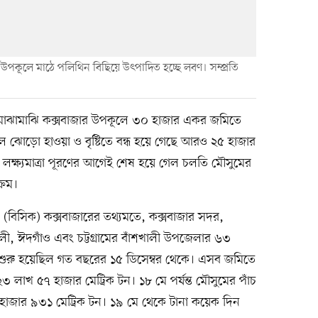
উপকূলে মাঠে পলিথিন বিছিয়ে উৎপাদিত হচ্ছে লবণ। সম্প্রতি
র মাঝামাঝি কক্সবাজার উপকূলে ৩০ হাজার একর জমিতে
ে ঝোড়ো হাওয়া ও বৃষ্টিতে বন্ধ হয়ে গেছে আরও ২৫ হাজার
্ষ্যমাত্রা পূরণের আগেই শেষ হয়ে গেল চলতি মৌসুমের
্রম।
শন (বিসিক) কক্সবাজারের তথ্যমতে, কক্সবাজার সদর,
লী, ঈদগাঁও এবং চট্টগ্রামের বাঁশখালী উপজেলার ৬৩
রু হয়েছিল গত বছরের ১৫ ডিসেম্বর থেকে। এসব জমিতে
৩ লাখ ৫৭ হাজার মেট্রিক টন। ১৮ মে পর্যন্ত মৌসুমের পাঁচ
াজার ৯৩১ মেট্রিক টন। ১৯ মে থেকে টানা কয়েক দিন