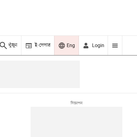
খুঁজুন
ই-পেপার
Login
Eng