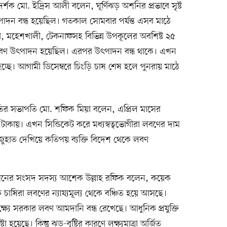
দর্শক মো. ইদ্রিস আলী বলেন, ঘূর্ণিঝড় অশনির প্রভাবে সৃষ্ট
াদন বন্ধ হয়েছিল। গতকাল সোমবার পর্যন্ত এসব মাঠে
, মহেশখালী, টেকনাফসহ বিভিন্ন উপকূলের অবশিষ্ট ২৫
ত লবণ উৎপাদন হয়েছিল। এরপর উৎপাদন বন্ধ থাকে। এখন
্ছে। আগামী ডিসেম্বরে চিংড়ি চাষ শেষ হলে পুনরায় মাঠে
ির সভাপতি মো. শফিক মিয়া বলেন, এপ্রিল মাসের
 টাকায়। এখন সিন্ডিকেট করে মধ্যস্বত্বভোগীরা লবণের দাম
হাত দেখিয়ে কতিপয় ব্যক্তি বিদেশ থেকে লবণ
আসনের সংসদ সদস্য আশেক উল্লাহ রফিক বলেন, কয়েক
্তিক চাষিরা লবণের ন্যায্যমূল্য থেকে বঞ্চিত হয়ে আসছে।
 লক্ষ্যে সরকার লবণ আমদানি বন্ধ রেখেছে। আধুনিক প্রযুক্তি
য়েছে। কিন্তু ঝড়-বৃষ্টির কারণে লক্ষ্যমাত্রা অর্জিত