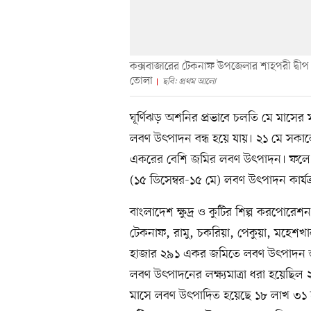
কক্সবাজারের টেকনাফ উপজেলার শাহপরী দ্বীপ 
তোলা
ছবি: প্রথম আলো
ঘূর্ণিঝড় অশনির প্রভাবে চলতি মে মাসে
লবণ উৎপাদন বন্ধ হয়ে যায়। ২১ মে সকাল
একরের বেশি জমির লবণ উৎপাদন। ফলে লক
(১৫ ডিসেম্বর-১৫ মে) লবণ উৎপাদন কার্যক
বাংলাদেশ ক্ষুদ্র ও কুটির শিল্প করপোরে
টেকনাফ, রামু, চকরিয়া, পেকুয়া, মহেশখা
হাজার ২৯১ একর জমিতে লবণ উৎপাদন শু
লবণ উৎপাদনের লক্ষ্যমাত্রা ধরা হয়েছিল ২
মাসে লবণ উৎপাদিত হয়েছে ১৮ লাখ ৩১ হ