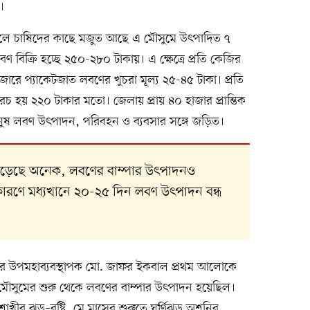
।
কূলে চাষিদের কাছে মজুত আছে এ মৌসুমে উৎপাদিত ৭
ণ বিক্রি হচ্ছে ২৫০-২৮০ টাকায়। এ ক্ষেত্রে প্রতি কেজির
ারে প্যাকেটজাত লবণের খুচরা মূল্য ২৫-৪৫ টাকা। প্রতি
 হয় ২২০ টাকার মতো। জেলায় প্রায় ৪০ হাজার প্রান্তিক
ানুষ লবণ উৎপাদন, পরিবহন ও ব্যবসার সঙ্গে জড়িত।
 পড়েছে অনেক, লবণের বাম্পার উৎপাদনও
টির কারণে মধ্যখানে ২০-২৫ দিন লবণ উৎপাদন বন্ধ
ল্পের উপমহাব্যবস্থাপক মো. জাফর ইকবাল প্রথম আলোকে
ৌসুমের শুরু থেকে লবণের বাম্পার উৎপাদন হয়েছিল।
শাখীর ঝড়–বৃষ্টি, মে মাসের শুরুতে ঘূর্ণিঝড় অশনির