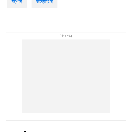
যশোর
অভয়নগর