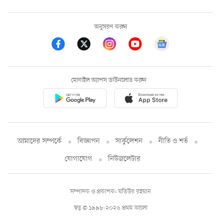
অনুসরণ করুন
মোবাইল অ্যাপস ডাউনলোড করুন
আমাদের সম্পর্কে
বিজ্ঞাপন
সার্কুলেশন
নীতি ও শর্ত
যোগাযোগ
নিউজলেটার
সম্পাদক ও প্রকাশক: মতিউর রহমান
স্বত্ব © ১৯৯৮-২০২৬ প্রথম আলো