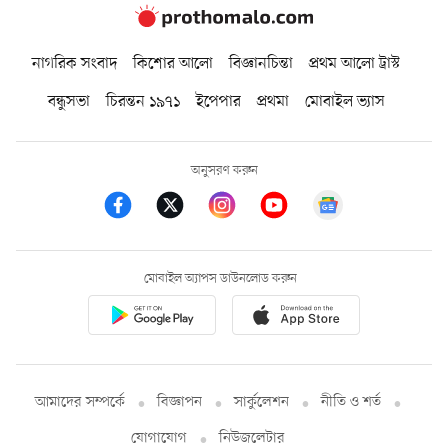
নাগরিক সংবাদ
কিশোর আলো
বিজ্ঞানচিন্তা
প্রথম আলো ট্রাস্ট
বন্ধুসভা
চিরন্তন ১৯৭১
ইপেপার
প্রথমা
মোবাইল ভ্যাস
অনুসরণ করুন
মোবাইল অ্যাপস ডাউনলোড করুন
আমাদের সম্পর্কে
বিজ্ঞাপন
সার্কুলেশন
নীতি ও শর্ত
যোগাযোগ
নিউজলেটার